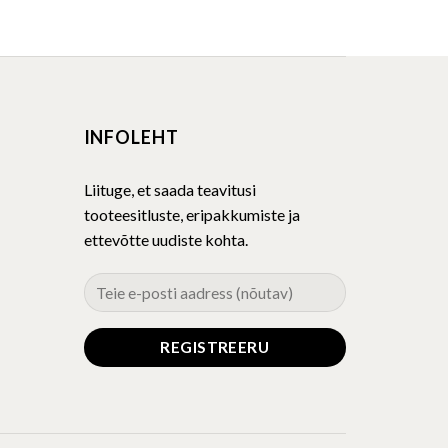
product
has
multiple
variants.
The
INFOLEHT
options
may
be
Liituge, et saada teavitusi
chosen
tooteesitluste, eripakkumiste ja
on
ettevõtte uudiste kohta.
the
product
page