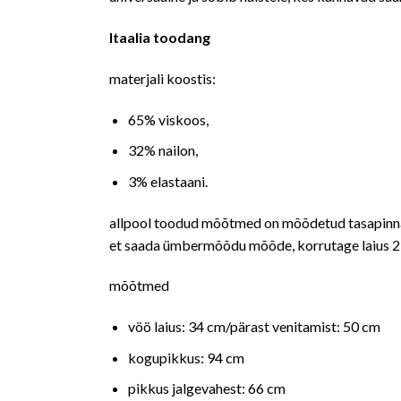
Itaalia toodang
materjali koostis:
65% viskoos,
32% nailon,
3% elastaani.
allpool toodud mõõtmed on mõõdetud tasapinna
et saada ümbermõõdu mõõde, korrutage laius 2
mõõtmed
vöö laius: 34 cm/pärast venitamist: 50 cm
kogupikkus: 94 cm
pikkus jalgevahest: 66 cm