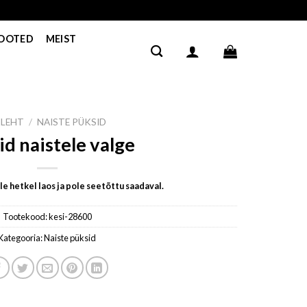
TOOTED
MEIST
ILEHT
/
NAISTE PÜKSID
id naistele valge
e hetkel laos ja pole seetõttu saadaval.
Tootekood:
kesi-28600
Kategooria:
Naiste püksid