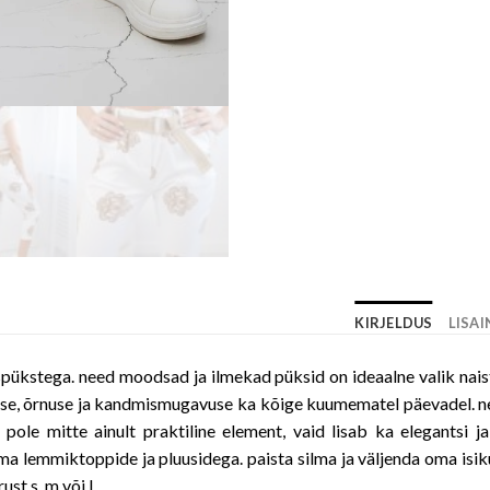
KIRJELDUS
LISA
spükstega. need moodsad ja ilmekad püksid on ideaalne valik naist
guse, õrnuse ja kandmismugavuse ka kõige kuumematel päevadel. ne
 pole mitte ainult praktiline element, vaid lisab ka elegantsi j
oma lemmiktoppide ja pluusidega. paista silma ja väljenda oma isi
st s, m või l.