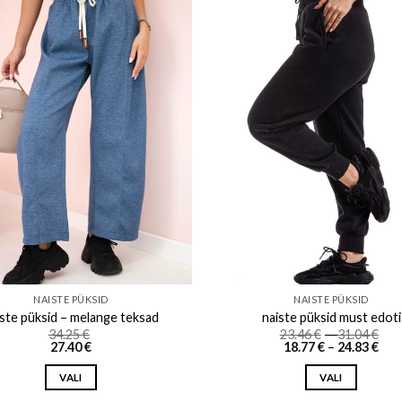
Add to wishlist
Add to w
NAISTE PÜKSID
NAISTE PÜKSID
iste püksid – melange teksad
naiste püksid must edoti
Pri
34.25
€
23.46
€
–
31.04
€
Pri
ran
27.40
€
18.77
€
–
24.83
€
ran
23.
18.7
th
VALI
VALI
thr
31.
24.8
This
This