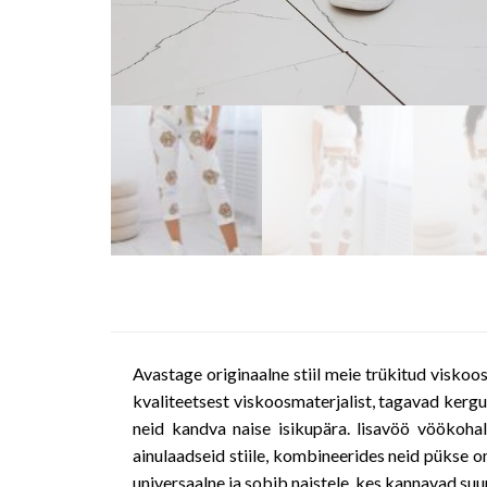
Avastage originaalne stiil meie trükitud viskoo
kvaliteetsest viskoosmaterjalist, tagavad ker
neid kandva naise isikupära. lisavöö vöökohal
ainulaadseid stiile, kombineerides neid pükse 
universaalne ja sobib naistele, kes kannavad suuru