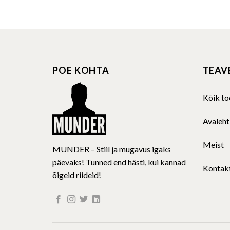
product
has
multiple
variants.
The
POE KOHTA
TEAV
options
may
be
Kõik to
chosen
on
Avaleht
the
product
Meist
MUNDER – Stiil ja mugavus igaks
page
päevaks! Tunned end hästi, kui kannad
Kontak
õigeid riideid!