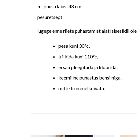
puusa laius: 48 cm
pesuretsept:
lugege enne riiete puhastamist alati sisesildil ol
pesa kuni 30°c,
triikida kuni 110°c,
ei saa pleegitada ja kloorida,
keemiline puhastus bensiiniga,
mitte trummelkuivata.