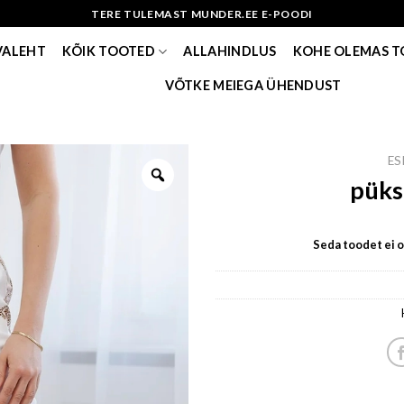
TERE TULEMAST MUNDER.EE E-POODI
VALEHT
KÕIK TOOTED
ALLAHINDLUS
KOHE OLEMAS 
VÕTKE MEIEGA ÜHENDUST
ES
püks
Seda toodet ei ol