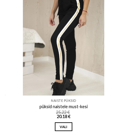
ishlist
Add to wishlist
NAISTE PÜKSID
püksid naistele must-kesi
ce
25.22
€
ce
ge:
20.18
€
ge:
46 €
7 €
rough
VALI
ough
04 €
3 €
This