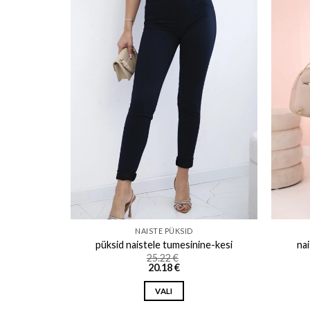
o wishlist
Add to wishlist
NAISTE PÜKSID
osa
püksid naistele tumesinine-kesi
na
25.22
€
20.18
€
VALI
This