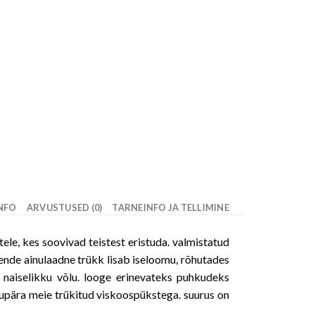
INFO
ARVUSTUSED (0)
TARNEINFO JA TELLIMINE
ele, kes soovivad teistest eristuda. valmistatud
nde ainulaadne trükk lisab iseloomu, rõhutades
a naiselikku võlu. looge erinevateks puhkudeks
kupära meie trükitud viskoospükstega. suurus on