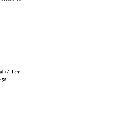
l +/- 1 cm
-ga