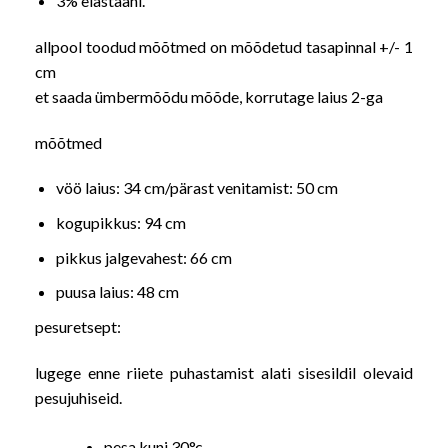
3% elastaani.
allpool toodud mõõtmed on mõõdetud tasapinnal +/- 1
cm
et saada ümbermõõdu mõõde, korrutage laius 2-ga
mõõtmed
vöö laius: 34 cm/pärast venitamist: 50 cm
kogupikkus: 94 cm
pikkus jalgevahest: 66 cm
puusa laius: 48 cm
pesuretsept:
lugege enne riiete puhastamist alati sisesildil olevaid
pesujuhiseid.
pesa kuni 30°c,