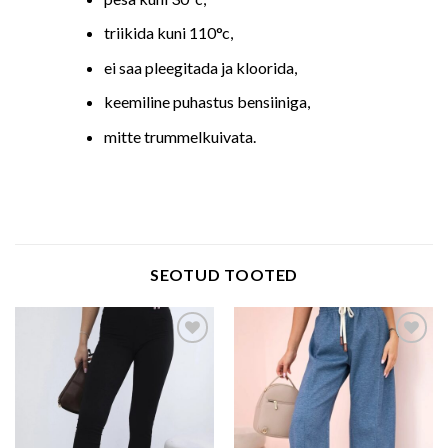
triikida kuni 110°c,
ei saa pleegitada ja kloorida,
keemiline puhastus bensiiniga,
mitte trummelkuivata.
SEOTUD TOOTED
Add to wishlist
Add to wishlist