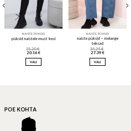
NAISTE PÜKSID
NAISTE PÜKSID
naiste püksid – melange
püksid naistele must-kesi
teksad
25.20
€
34.24
€
20.16
€
27.39
€
VALI
VALI
This
This
product
product
has
has
multiple
multiple
variants.
variants.
The
The
options
options
POE KOHTA
may
may
be
be
chosen
chosen
on
on
the
the