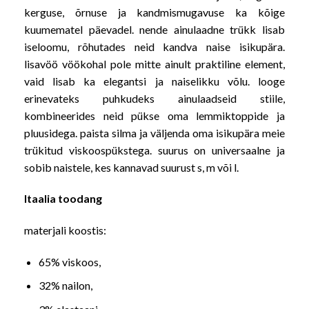
kerguse, õrnuse ja kandmismugavuse ka kõige
kuumematel päevadel. nende ainulaadne trükk lisab
iseloomu, rõhutades neid kandva naise isikupära.
lisavöö vöökohal pole mitte ainult praktiline element,
vaid lisab ka elegantsi ja naiselikku võlu. looge
erinevateks puhkudeks ainulaadseid stiile,
kombineerides neid pükse oma lemmiktoppide ja
pluusidega. paista silma ja väljenda oma isikupära meie
trükitud viskoospükstega. suurus on universaalne ja
sobib naistele, kes kannavad suurust s, m või l.
Itaalia toodang
materjali koostis:
65% viskoos,
32% nailon,