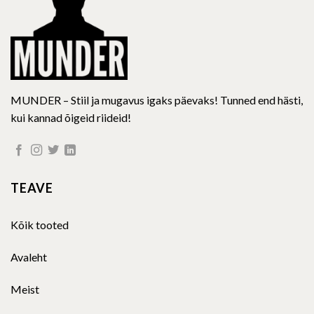
product
product
page
page
MUNDER – Stiil ja mugavus igaks päevaks! Tunned end hästi,
kui kannad õigeid riideid!
TEAVE
Kõik tooted
Avaleht
Meist
Kontakt