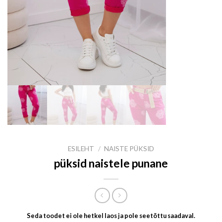
ESILEHT
/
NAISTE PÜKSID
püksid naistele punane
Seda toodet ei ole hetkel laos ja pole seetõttu saadaval.