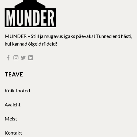
product
page
MUNDER – Stiil ja mugavus igaks päevaks! Tunned end hästi,
kui kannad õigeid riideid!
TEAVE
Kõik tooted
Avaleht
Meist
Kontakt