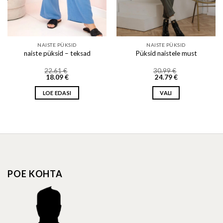
NAISTE PÜKSID
NAISTE PÜKSID
naiste püksid – teksad
Püksid naistele must
22.61
€
30.99
€
18.09
€
24.79
€
LOE EDASI
VALI
This
product
has
multiple
variants.
The
options
POE KOHTA
may
be
chosen
on
the