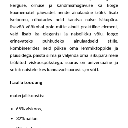
kerguse, õrnuse ja kandmismugavuse ka kõige
kuumematel päevadel. nende ainulaadne trükk lisab
iseloomu, rõhutades neid kandva naise isikupära.
lisavöö vöökohal pole mitte ainult praktiline element,
vaid lisab ka elegantsi ja naiselikku võlu. looge
erinevateks puhkudeks ainulaadseid stiile,
kombineerides neid pükse oma lemmiktoppide ja
pluusidega. paista silma ja väljenda oma isikupära meie
trükitud viskoospükstega. suurus on universaalne ja
sobib naistele, kes kannavad suurust s, m või l.
Itaalia toodang
materjali koostis:
65% viskoos,
32% nailon,