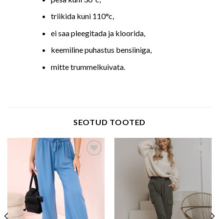
triikida kuni 110°c,
ei saa pleegitada ja kloorida,
keemiline puhastus bensiiniga,
mitte trummelkuivata.
SEOTUD TOOTED
Add to wishlist
Add to wishlist