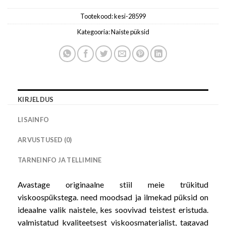
Tootekood:
kesi-28599
Kategooria:
Naiste püksid
KIRJELDUS
LISAINFO
ARVUSTUSED (0)
TARNEINFO JA TELLIMINE
Avastage originaalne stiil meie trükitud
viskoospükstega. need moodsad ja ilmekad püksid on
ideaalne valik naistele, kes soovivad teistest eristuda.
valmistatud kvaliteetsest viskoosmaterjalist, tagavad