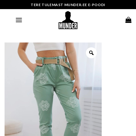
Skip
TERE TULEMAST MUNDER.EE E-POODI
to
content