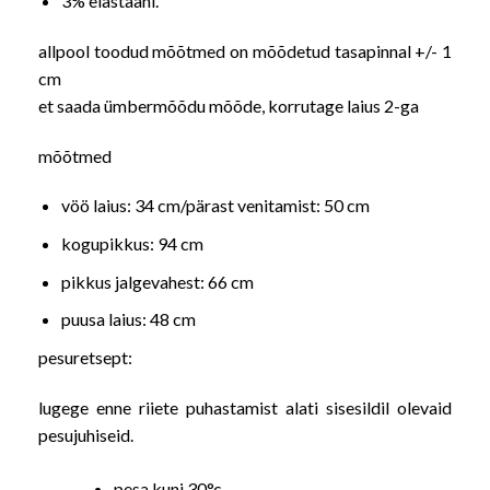
3% elastaani.
allpool toodud mõõtmed on mõõdetud tasapinnal +/- 1
cm
et saada ümbermõõdu mõõde, korrutage laius 2-ga
mõõtmed
vöö laius: 34 cm/pärast venitamist: 50 cm
kogupikkus: 94 cm
pikkus jalgevahest: 66 cm
puusa laius: 48 cm
pesuretsept:
lugege enne riiete puhastamist alati sisesildil olevaid
pesujuhiseid.
pesa kuni 30°c,