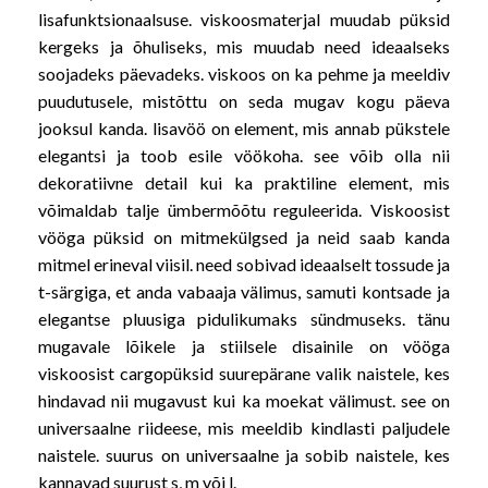
lisafunktsionaalsuse. viskoosmaterjal muudab püksid
kergeks ja õhuliseks, mis muudab need ideaalseks
soojadeks päevadeks. viskoos on ka pehme ja meeldiv
puudutusele, mistõttu on seda mugav kogu päeva
jooksul kanda. lisavöö on element, mis annab pükstele
elegantsi ja toob esile vöökoha. see võib olla nii
dekoratiivne detail kui ka praktiline element, mis
võimaldab talje ümbermõõtu reguleerida. Viskoosist
vööga püksid on mitmekülgsed ja neid saab kanda
mitmel erineval viisil. need sobivad ideaalselt tossude ja
t-särgiga, et anda vabaaja välimus, samuti kontsade ja
elegantse pluusiga pidulikumaks sündmuseks. tänu
mugavale lõikele ja stiilsele disainile on vööga
viskoosist cargopüksid suurepärane valik naistele, kes
hindavad nii mugavust kui ka moekat välimust. see on
universaalne riideese, mis meeldib kindlasti paljudele
naistele. suurus on universaalne ja sobib naistele, kes
kannavad suurust s, m või l.