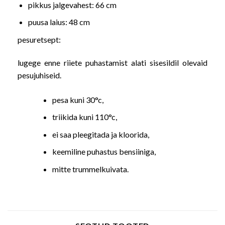
pikkus jalgevahest: 66 cm
puusa laius: 48 cm
pesuretsept:
lugege enne riiete puhastamist alati sisesildil olevaid
pesujuhiseid.
pesa kuni 30°c,
triikida kuni 110°c,
ei saa pleegitada ja kloorida,
keemiline puhastus bensiiniga,
mitte trummelkuivata.