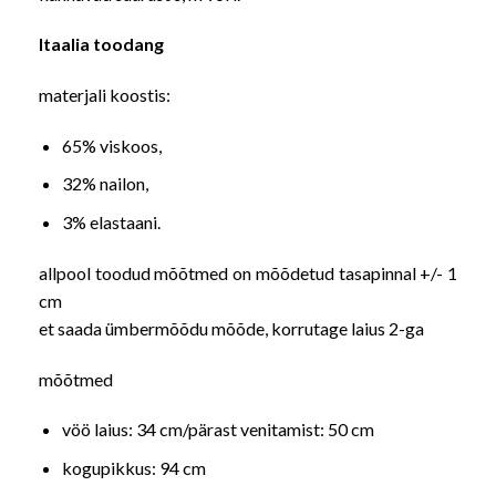
Itaalia toodang
materjali koostis:
65% viskoos,
32% nailon,
3% elastaani.
allpool toodud mõõtmed on mõõdetud tasapinnal +/- 1
cm
et saada ümbermõõdu mõõde, korrutage laius 2-ga
mõõtmed
vöö laius: 34 cm/pärast venitamist: 50 cm
kogupikkus: 94 cm