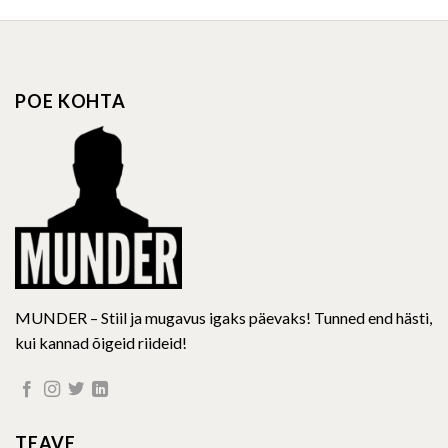
has
has
multiple
multiple
variants.
variants.
The
The
options
options
POE KOHTA
may
may
be
be
chosen
chosen
on
on
the
the
product
product
page
page
MUNDER – Stiil ja mugavus igaks päevaks! Tunned end hästi,
kui kannad õigeid riideid!
TEAVE