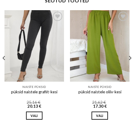
SEOTUD TOOTED
Add to wishlist
Add to wishlist
NAISTE PÜKSID
NAISTE PÜKSID
püksid naistele grafiit-kesi
püksid naistele oliiv-kesi
25.16
€
21.62
€
20.13
€
17.30
€
VALI
VALI
This
This
product
product