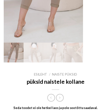
ESILEHT
/
NAISTE PÜKSID
püksid naistele kollane
Seda toodet ei ole hetkel laos ja pole seetõttu saadaval.