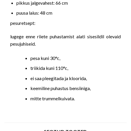
pikkus jalgevahest: 66 cm
puusa laius: 48 cm
pesuretsept:
lugege enne riiete puhastamist alati sisesildil olevaid
pesujuhiseid.
pesa kuni 30°c,
triikida kuni 110°c,
ei saa pleegitada ja kloorida,
keemiline puhastus bensiiniga,
mitte trummelkuivata.