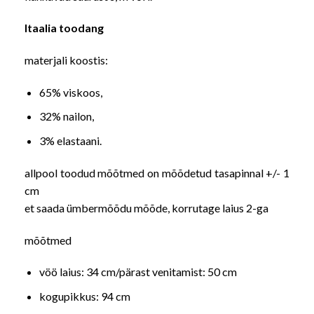
Itaalia toodang
materjali koostis:
65% viskoos,
32% nailon,
3% elastaani.
allpool toodud mõõtmed on mõõdetud tasapinnal +/- 1
cm
et saada ümbermõõdu mõõde, korrutage laius 2-ga
mõõtmed
vöö laius: 34 cm/pärast venitamist: 50 cm
kogupikkus: 94 cm