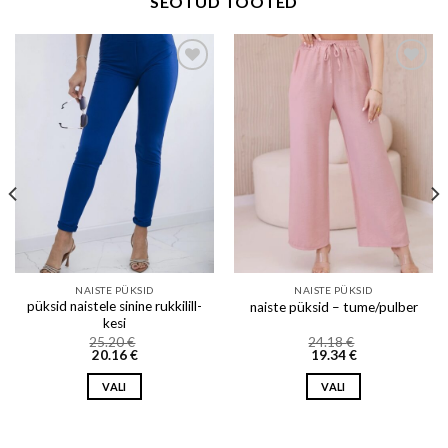
SEOTUD TOOTED
Add to wishlist
Add to wishlist
NAISTE PÜKSID
NAISTE PÜKSID
püksid naistele sinine rukkilill-
naiste püksid – tume/pulber
kesi
25.20
€
24.18
€
20.16
€
19.34
€
VALI
VALI
This
This
product
product