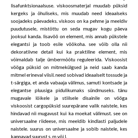
lisafunktsionaalsuse. viskoosmaterjal muudab püksid
kergeks ja õhuliseks, mis muudab need ideaalseks
soojadeks päevadeks. viskoos on ka pehme ja meeldiv
puudutusele, mistõttu on seda mugav kogu päeva
jooksul kanda. lisavöö on element, mis annab pükstele
elegantsi ja toob esile vöökoha. see võib olla nii
dekoratiivne detail kui ka praktiline element, mis
võimaldab talje ümbermõõtu reguleerida. Viskoosist
vööga püksid on mitmekülgsed ja neid saab kanda
mitmel erineval viisil. need sobivad ideaalselt tossude ja
t-särgiga, et anda vabaaja välimus, samuti kontsade ja
elegantse pluusiga pidulikumaks sündmuseks. tänu
mugavale lõikele ja stiilsele disainile on vööga
viskoosist cargopüksid suurepärane valik naistele, kes
hindavad nii mugavust kui ka moekat välimust. see on
universaalne riideese, mis meeldib kindlasti paljudele
naistele. suurus on universaalne ja sobib naistele, kes
kannavad suurust s, m või l.