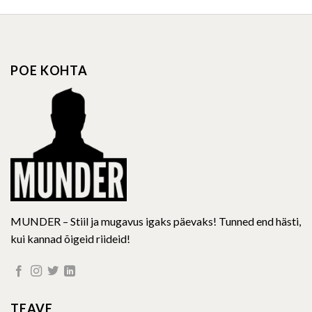
has
has
multiple
multiple
variants.
variants.
The
The
options
options
POE KOHTA
may
may
be
be
chosen
chosen
on
on
the
the
product
product
page
page
MUNDER – Stiil ja mugavus igaks päevaks! Tunned end hästi,
kui kannad õigeid riideid!
TEAVE