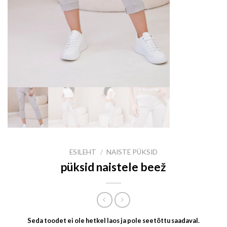
ESILEHT
/
NAISTE PÜKSID
püksid naistele beež
Seda toodet ei ole hetkel laos ja pole seetõttu saadaval.