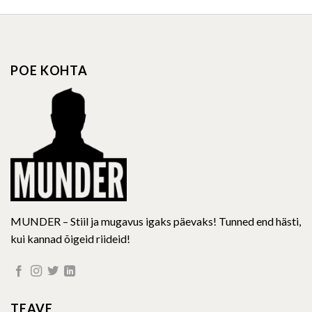
has
has
multiple
multiple
variants.
variants.
The
The
options
options
POE KOHTA
may
may
be
be
chosen
chosen
on
on
the
the
product
product
page
page
MUNDER – Stiil ja mugavus igaks päevaks! Tunned end hästi,
kui kannad õigeid riideid!
TEAVE