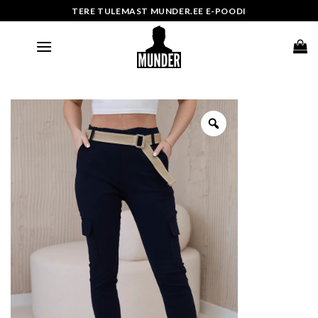
Skip
TERE TULEMAST MUNDER.EE E-POODI
to
content