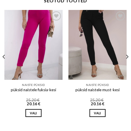
SEOTUD TOOTED
Add to wishlist
Add to wishlist
NAISTE PÜKSID
NAISTE PÜKSID
püksid naistele fuksia-kesi
püksid naistele must-kesi
25.20
€
25.20
€
20.16
€
20.16
€
VALI
VALI
This
This
product
product