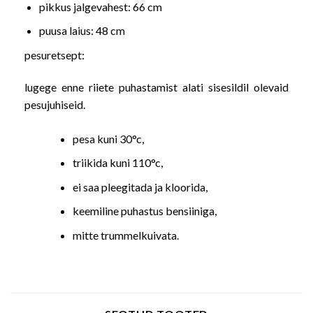
pikkus jalgevahest: 66 cm
puusa laius: 48 cm
pesuretsept:
lugege enne riiete puhastamist alati sisesildil olevaid
pesujuhiseid.
pesa kuni 30°c,
triikida kuni 110°c,
ei saa pleegitada ja kloorida,
keemiline puhastus bensiiniga,
mitte trummelkuivata.