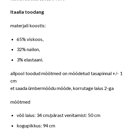
Itaalia toodang
materjali koostis:
65% viskoos,
32% nailon,
3% elastaani.
allpool toodud mõõtmed on mõõdetud tasapinnal +/- 1
cm
et saada ümbermõõdu mõõde, korrutage laius 2-ga
mõõtmed
vöö laius: 34 cm/pärast venitamist: 50 cm
kogupikkus: 94 cm