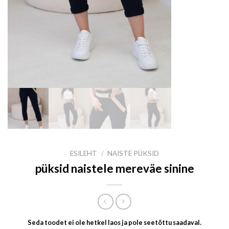
ESILEHT
/
NAISTE PÜKSID
püksid naistele mereväe sinine
Seda toodet ei ole hetkel laos ja pole seetõttu saadaval.