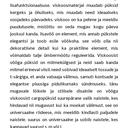
lisafunktsionaalsuse. viskoosmaterjal muudab püksid
kergeks ja õhuliseks, mis muudab need ideaalseks
soojadeks päevadeks. viskoos on ka pehme ja meeldiv
puudutusele, mistõttu on seda mugav kogu päeva
jooksul kanda. lisavöö on element, mis annab pükstele
elegantsi ja toob esile vöökoha. see võib olla nii
dekoratiivne detail kui ka praktiline element, mis
võimaldab talje ümbermõõtu reguleerida. Viskoosist
vööga püksid on mitmekülgsed ja neid saab kanda
mitmel erineval viisil. need sobivad ideaalselt tossude ja
t-särgiga, et anda vabaaja välimus, samuti kontsade ja
elegantse pluusiga pidulikumaks sündmuseks. tänu
mugavale lõikele ja stiilsele disainile on vööga
viskoosist cargopüksid suurepärane valik naistele, kes
hindavad nii mugavust kui ka moekat välimust. see on
universaalne riideese, mis meeldib kindlasti paljudele
naistele. suurus on universaalne ja sobib naistele, kes
kannavad suurust s, m või l.