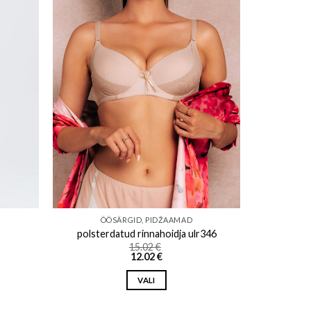
ishlist
Add to wishlist
ÖÖSÄRGID, PIDŽAAMAD
polsterdatud rinnahoidja ulr346
15.02
€
12.02
€
VALI
This