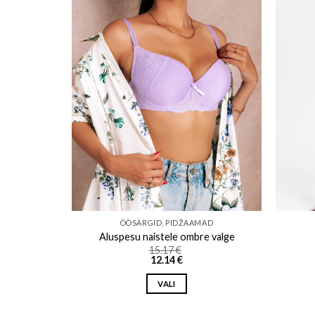
o wishlist
Add to wishlist
AD
ÖÖSÄRGID, PIDŽAAMAD
e valge
Aluspesu naistele ombre valge
15.17
€
12.14
€
VALI
This