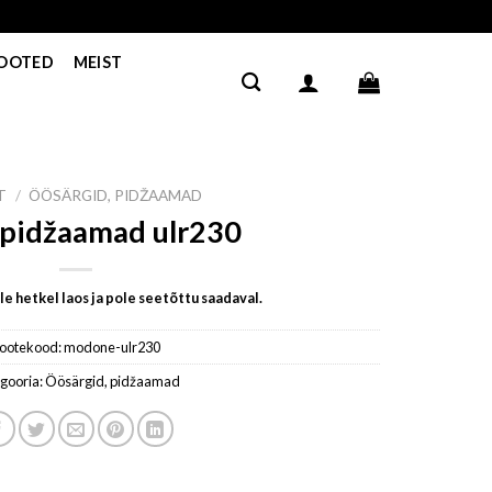
TOOTED
MEIST
T
/
ÖÖSÄRGID, PIDŽAAMAD
 pidžaamad ulr230
e hetkel laos ja pole seetõttu saadaval.
ootekood:
modone-ulr230
gooria:
Öösärgid, pidžaamad