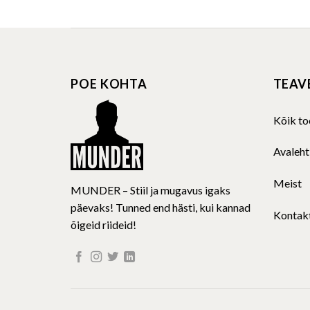
product
has
multiple
variants.
The
POE KOHTA
TEAV
options
may
be
Kõik to
chosen
on
Avaleht
the
product
Meist
MUNDER – Stiil ja mugavus igaks
page
päevaks! Tunned end hästi, kui kannad
Kontak
õigeid riideid!