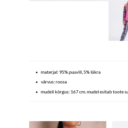
materjal: 95% puuvill, 5% lükra
värvus: roosa
mudeli kõrgus: 167 cm. mudel esitab toote s