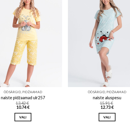
Add to wishlist
Add to w
ÖÖSÄRGID, PIDŽAAMAD
ÖÖSÄRGID, PIDŽAAMAD
naiste pidžaamad ulr257
naiste aluspesu
13.42
€
15.91
€
10.74
€
12.73
€
VALI
VALI
This
This