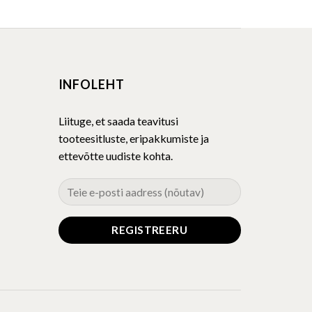
product
has
multiple
variants.
The
INFOLEHT
options
may
be
Liituge, et saada teavitusi
chosen
tooteesitluste, eripakkumiste ja
on
ettevõtte uudiste kohta.
the
product
page