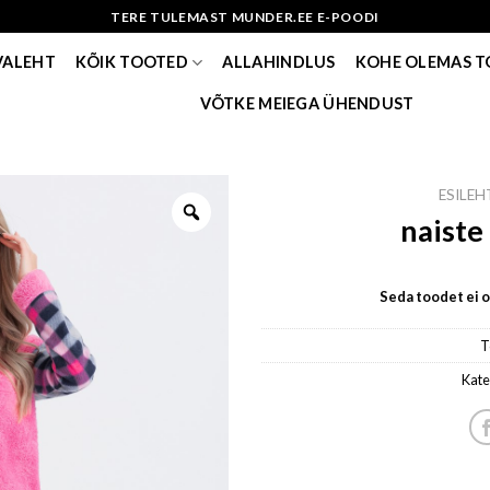
TERE TULEMAST MUNDER.EE E-POODI
VALEHT
KÕIK TOOTED
ALLAHINDLUS
KOHE OLEMAS 
VÕTKE MEIEGA ÜHENDUST
ESILEH
naiste
Seda toodet ei ol
T
Kate