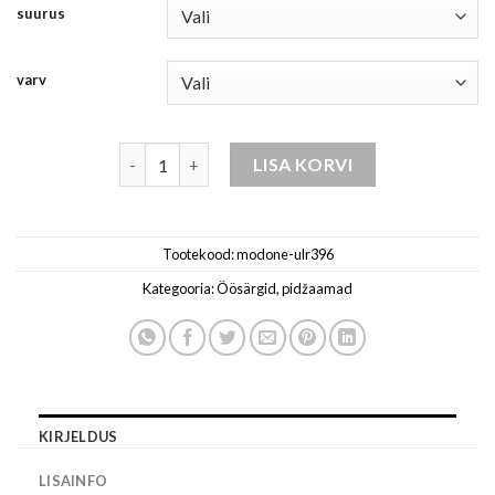
suurus
varv
Aluspesu naistele ombre valge kogus
LISA KORVI
Tootekood:
modone-ulr396
Kategooria:
Öösärgid, pidžaamad
KIRJELDUS
LISAINFO