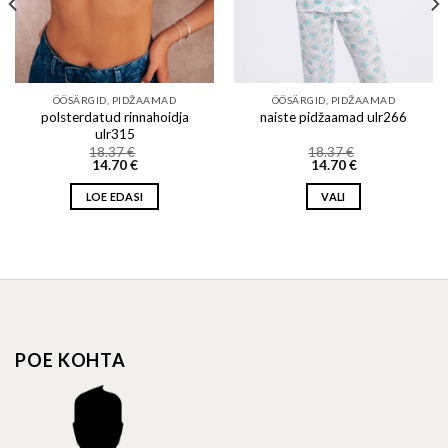
ÖÖSÄRGID, PIDŽAAMAD
ÖÖSÄRGID, PIDŽAAMAD
polsterdatud rinnahoidja
naiste pidžaamad ulr266
ulr315
18.37
€
18.37
€
14.70
€
14.70
€
LOE EDASI
VALI
This
product
has
multiple
variants.
The
options
POE KOHTA
may
be
chosen
on