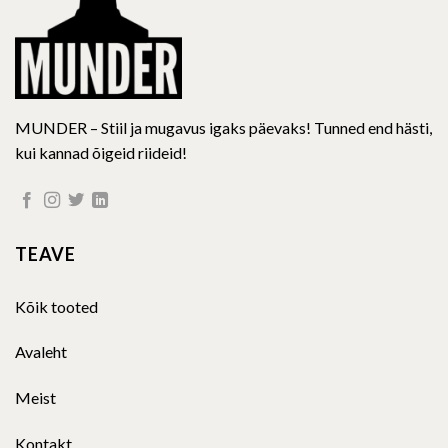
the
product
page
MUNDER – Stiil ja mugavus igaks päevaks! Tunned end hästi,
kui kannad õigeid riideid!
TEAVE
Kõik tooted
Avaleht
Meist
Kontakt