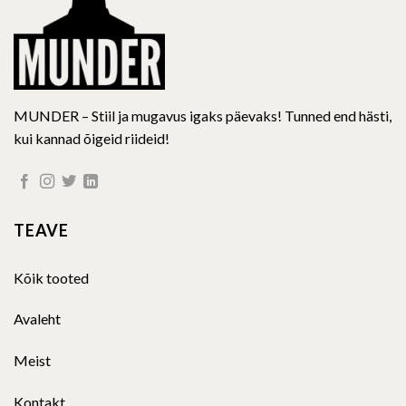
the
the
product
product
page
page
MUNDER – Stiil ja mugavus igaks päevaks! Tunned end hästi,
kui kannad õigeid riideid!
TEAVE
Kõik tooted
Avaleht
Meist
Kontakt