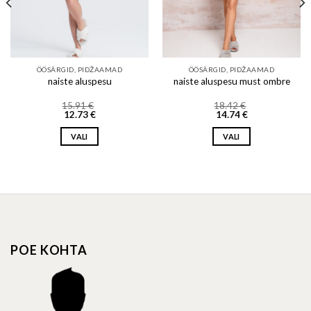
ÖÖSÄRGID, PIDŽAAMAD
ÖÖSÄRGID, PIDŽAAMAD
naiste aluspesu
naiste aluspesu must ombre
15.91
€
18.42
€
12.73
€
14.74
€
VALI
VALI
This
This
product
product
has
has
multiple
multiple
variants.
variants.
The
The
options
options
POE KOHTA
may
may
be
be
chosen
chosen
on
on