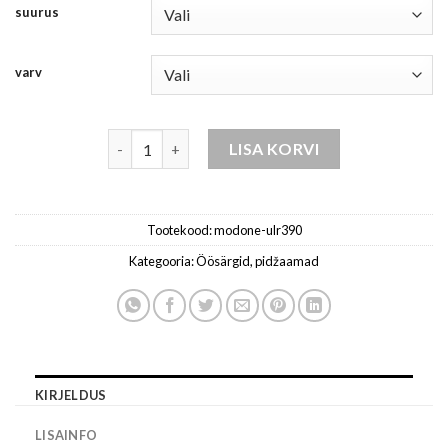
suurus
varv
Aluspesu naistele ombre beež kogus
LISA KORVI
Tootekood:
modone-ulr390
Kategooria:
Öösärgid, pidžaamad
KIRJELDUS
LISAINFO