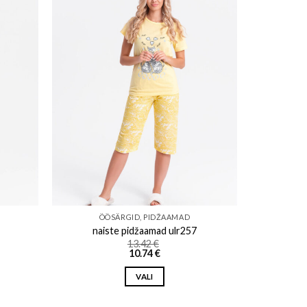
ishlist
Add to wishlist
ÖÖSÄRGID, PIDŽAAMAD
naiste pidžaamad ulr257
13.42
€
10.74
€
VALI
This