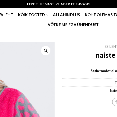
TERE TULEMAST MUNDER.EE E-POODI
VALEHT
KÕIK TOOTED
ALLAHINDLUS
KOHE OLEMAS 
VÕTKE MEIEGA ÜHENDUST
ESILEH
naiste
Seda toodet ei ol
T
Kate