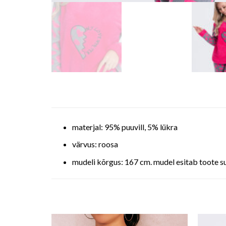
materjal: 95% puuvill, 5% lükra
värvus: roosa
mudeli kõrgus: 167 cm. mudel esitab toote s