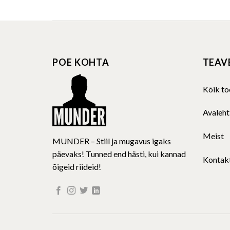
POE KOHTA
TEAV
Kõik to
Avaleht
Meist
MUNDER – Stiil ja mugavus igaks
päevaks! Tunned end hästi, kui kannad
Kontak
õigeid riideid!