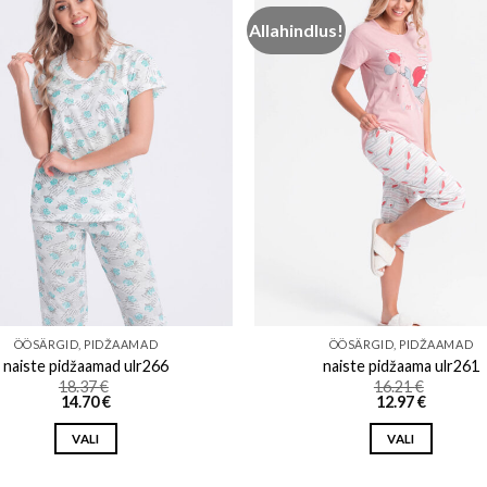
Allahindlus!
Add to wishlist
Add to w
ÖÖSÄRGID, PIDŽAAMAD
ÖÖSÄRGID, PIDŽAAMAD
naiste pidžaamad ulr266
naiste pidžaama ulr261
18.37
€
16.21
€
14.70
€
12.97
€
VALI
VALI
This
This