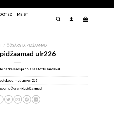
TOOTED
MEIST
T
/
ÖÖSÄRGID, PIDŽAAMAD
 pidžaamad ulr226
e hetkel laos ja pole seetõttu saadaval.
ootekood:
modone-ulr226
gooria:
Öösärgid, pidžaamad