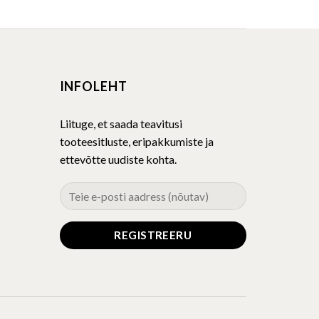
product
has
multiple
variants.
The
INFOLEHT
options
may
be
Liituge, et saada teavitusi
chosen
tooteesitluste, eripakkumiste ja
on
ettevõtte uudiste kohta.
the
product
page