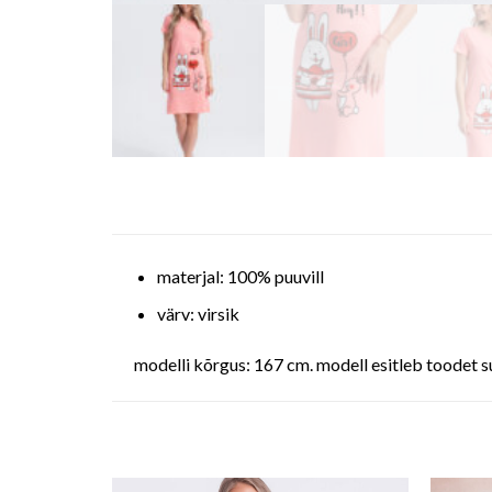
materjal: 100% puuvill
värv: virsik
modelli kõrgus: 167 cm. modell esitleb toodet s