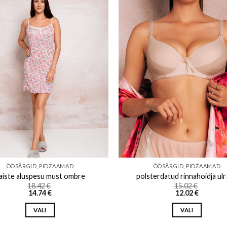
Add to wishlist
Add to w
ÖÖSÄRGID, PIDŽAAMAD
ÖÖSÄRGID, PIDŽAAMAD
aiste aluspesu must ombre
polsterdatud rinnahoidja ul
18.42
€
15.02
€
14.74
€
12.02
€
VALI
VALI
This
This