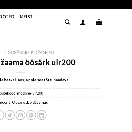
TOOTED
MEIST
T
/
ÖÖSÄRGID, PIDŽAAMAD
džaama öösärk ulr200
e hetkel laos ja pole seetõttu saadaval.
ootekood:
modone-ulr200
gooria:
Öösärgid, pidžaamad