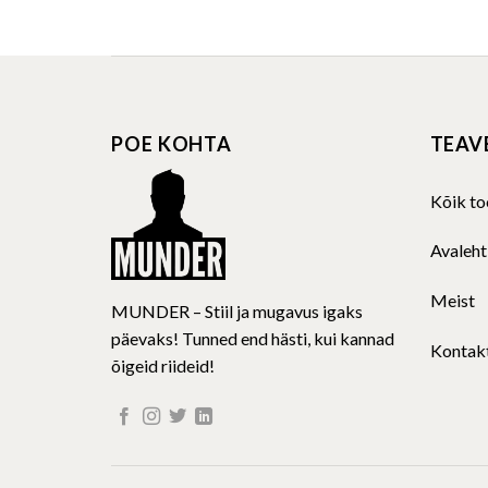
product
has
multiple
variants.
The
POE KOHTA
TEAV
options
may
be
Kõik to
chosen
on
Avaleht
the
product
Meist
MUNDER – Stiil ja mugavus igaks
page
päevaks! Tunned end hästi, kui kannad
Kontak
õigeid riideid!