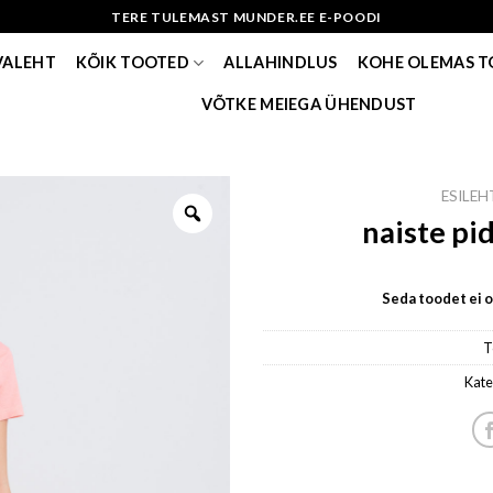
TERE TULEMAST MUNDER.EE E-POODI
VALEHT
KÕIK TOOTED
ALLAHINDLUS
KOHE OLEMAS 
VÕTKE MEIEGA ÜHENDUST
ESILEH
naiste pi
Seda toodet ei ol
T
Kate