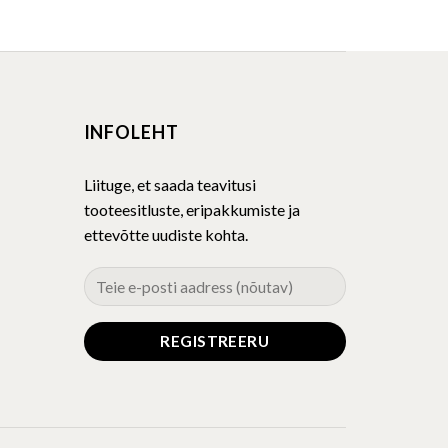
product
has
multiple
variants.
The
INFOLEHT
options
may
be
Liituge, et saada teavitusi
chosen
tooteesitluste, eripakkumiste ja
on
ettevõtte uudiste kohta.
the
product
page