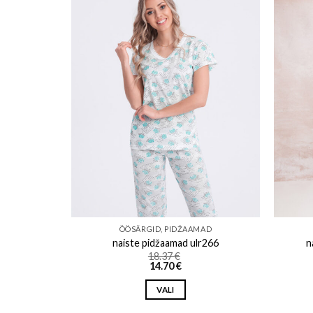
o wishlist
Add to wishlist
AD
ÖÖSÄRGID, PIDŽAAMAD
piparmünt
naiste pidžaamad ulr266
n
18.37
€
14.70
€
VALI
This