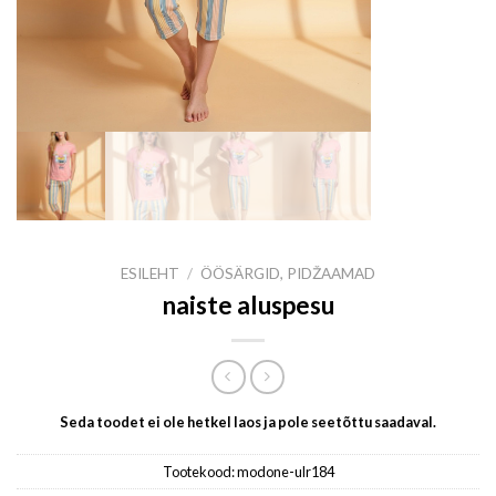
ESILEHT
/
ÖÖSÄRGID, PIDŽAAMAD
naiste aluspesu
Seda toodet ei ole hetkel laos ja pole seetõttu saadaval.
Tootekood:
modone-ulr184