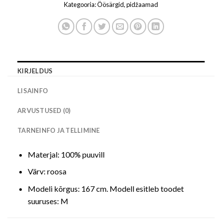
Kategooria:
Öösärgid, pidžaamad
KIRJELDUS
LISAINFO
ARVUSTUSED (0)
TARNEINFO JA TELLIMINE
Materjal: 100% puuvill
Värv: roosa
Modeli kõrgus: 167 cm. Modell esitleb toodet
suuruses: M