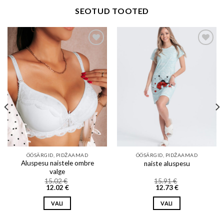
SEOTUD TOOTED
Add to wishlist
Add to wishlist
ÖÖSÄRGID, PIDŽAAMAD
ÖÖSÄRGID, PIDŽAAMAD
Aluspesu naistele ombre
naiste aluspesu
valge
15.02
€
15.91
€
12.02
€
12.73
€
VALI
VALI
This
This