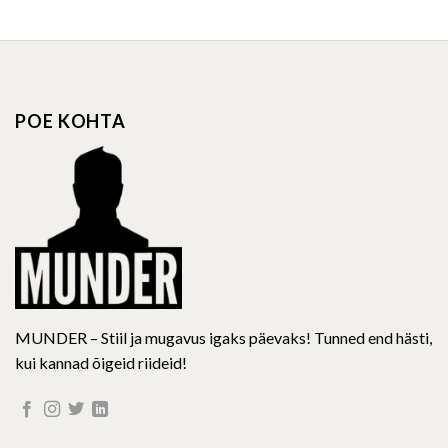
product
product
has
has
multiple
multiple
variants.
variants.
The
The
options
options
POE KOHTA
may
may
be
be
chosen
chosen
on
on
the
the
product
product
page
page
MUNDER – Stiil ja mugavus igaks päevaks! Tunned end hästi,
kui kannad õigeid riideid!