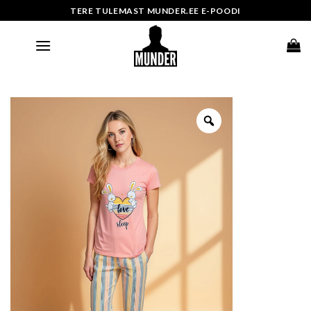
Skip
TERE TULEMAST MUNDER.EE E-POODI
to
content