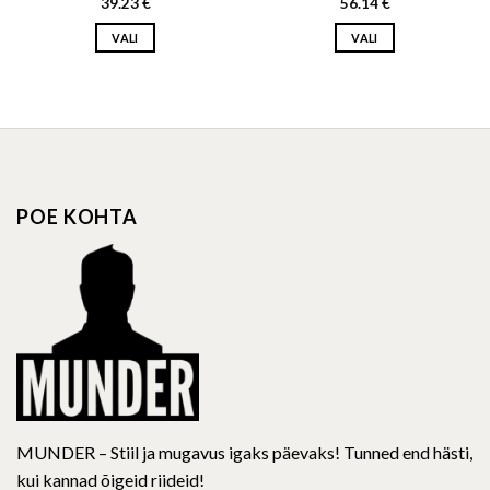
39.23
€
56.14
€
VALI
VALI
This
This
product
product
has
has
multiple
multiple
variants.
variants.
The
The
options
options
POE KOHTA
may
may
be
be
chosen
chosen
on
on
the
the
product
product
page
page
MUNDER – Stiil ja mugavus igaks päevaks! Tunned end hästi,
kui kannad õigeid riideid!