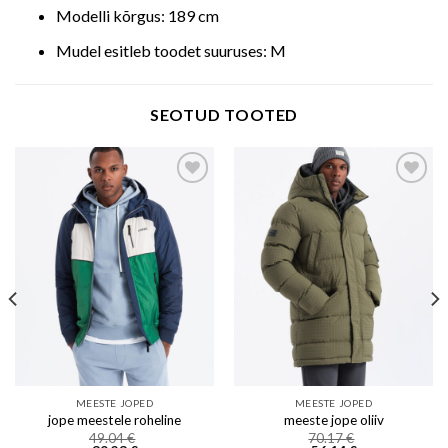
Modelli kõrgus: 189 cm
Mudel esitleb toodet suuruses: M
SEOTUD TOOTED
Add to wishlist
Add to wishlist
MEESTE JOPED
MEESTE JOPED
jope meestele roheline
meeste jope oliiv
49.04
€
70.17
€