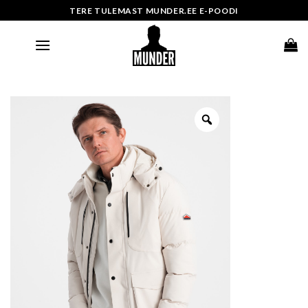
Skip
TERE TULEMAST MUNDER.EE E-POODI
to
content