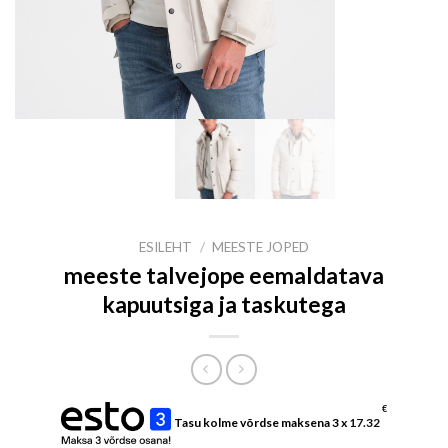
ESILEHT
/
MEESTE JOPED
meeste talvejope eemaldatava
kapuutsiga ja taskutega
€
Tasu kolme võrdse maksena 3 x
17.32