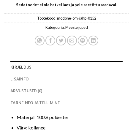
Seda toodet ei ole hetkel laos ja pole seetõttu saadaval.
Tootekood:
modone-om-jahp-0152
Kategooria:
Meeste joped
KIRJELDUS
LISAINFO
ARVUSTUSED (0)
TARNEINFO JA TELLIMINE
Materjal: 100% polüester
Värv: kollanee