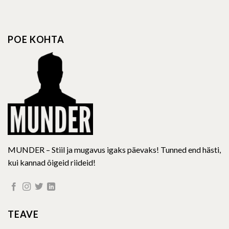
variants.
variants.
The
The
options
options
POE KOHTA
may
may
be
be
chosen
chosen
on
on
the
the
product
product
page
page
MUNDER – Stiil ja mugavus igaks päevaks! Tunned end hästi,
kui kannad õigeid riideid!
TEAVE