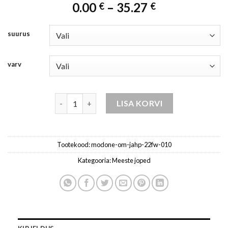
Price
range:
0.00
–
35.27
€
€
range:
0.00 €
0.00 €
through
suurus
through
44.09 €
35.27 €
varv
meeste talvejope dekoratiivsete lukuga kogus
LISA KORVI
Tootekood:
modone-om-jahp-22fw-010
Kategooria:
Meeste joped