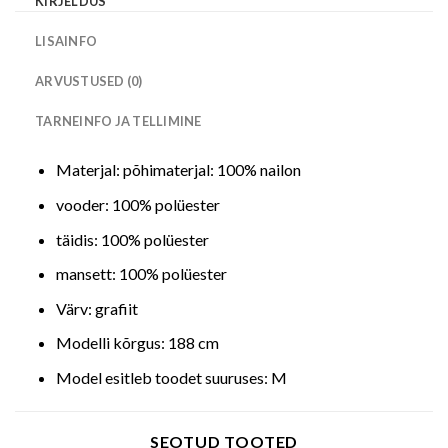
KIRJELDUS
LISAINFO
ARVUSTUSED (0)
TARNEINFO JA TELLIMINE
Materjal: põhimaterjal: 100% nailon
vooder: 100% polüester
täidis: 100% polüester
mansett: 100% polüester
Värv: grafiit
Modelli kõrgus: 188 cm
Model esitleb toodet suuruses: M
SEOTUD TOOTED