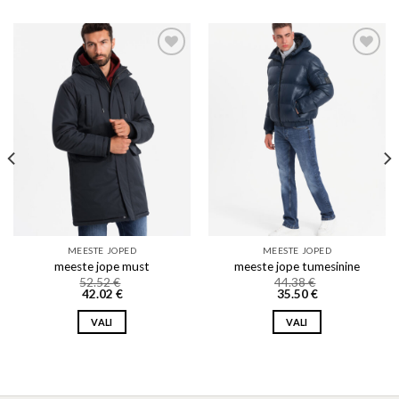
Add to wishlist
Add to wishlist
MEESTE JOPED
MEESTE JOPED
meeste jope must
meeste jope tumesinine
52.52
€
44.38
€
42.02
€
35.50
€
VALI
VALI
This
This
product
product
has
has
multiple
multiple