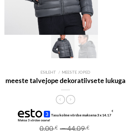
ESILEHT
/
MEESTE JOPED
meeste talvejope dekoratiivsete lukuga
€
Tasu kolme võrdse maksena 3 x
14.17
Price
0.00
–
44.09
€
€