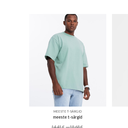
o wishlist
Add to wishlist
MEESTE T-SÄRGID
ge
meeste t-särgid
Price
14.41
€
–
18.68
€