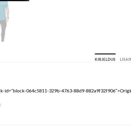
KIRJELDUS
LISA
block-id=”block-064c5811-329b-4763-88d9-882a9f32f906″>Origi
s