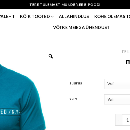
TERE TULEMAST MUNDER.EE E-POODI
VALEHT
KÕIK TOOTED
ALLAHINDLUS
KOHE OLEMAS 
VÕTKE MEIEGA ÜHENDUST
ESI
m
suurus
varv
meeste 