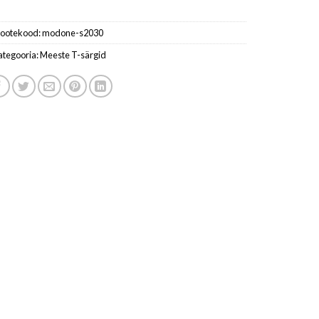
ootekood:
modone-s2030
ategooria:
Meeste T-särgid