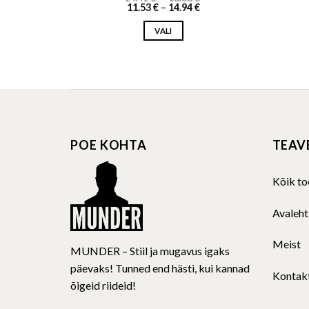
Price
range:
11.53
€
–
14.94
€
range:
14.41 €
11.53 €
through
VALI
through
18.68 €
14.94 €
This
product
has
multiple
variants.
The
POE KOHTA
TEAV
options
may
be
Kõik to
chosen
on
Avaleht
the
product
Meist
MUNDER – Stiil ja mugavus igaks
page
päevaks! Tunned end hästi, kui kannad
Kontak
õigeid riideid!