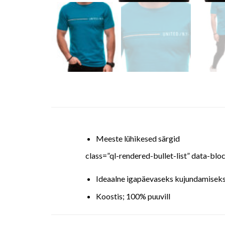
Meeste lühikesed särgid
class=”ql-rendered-bullet-list” data-
Ideaalne igapäevaseks kujundamisek
Koostis; 100% puuvill