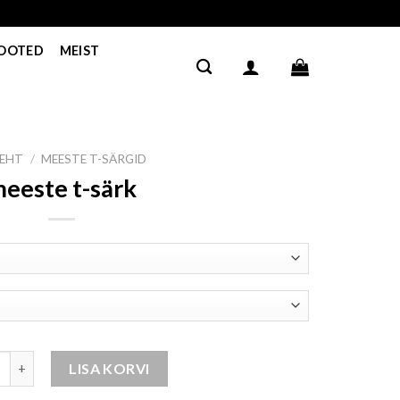
TOOTED
MEIST
LEHT
/
MEESTE T-SÄRGID
eeste t-särk
t-särk kogus
LISA KORVI