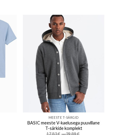
ishlist
Add to wishlist
MEESTE T-SÄRGID
BASIC meeste V-kaelusega puuvillane
T-särkide komplekt
ce
Price
17.83
€
–
39.89
€