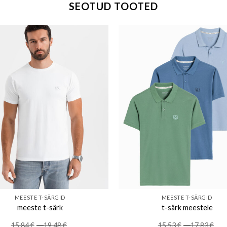
SEOTUD TOOTED
Add to wishlist
Add to w
MEESTE T-SÄRGID
MEESTE T-SÄRGID
meeste t-särk
t-särk meestele
Price
Pri
15.84
€
–
19.48
€
15.53
€
–
17.83
€