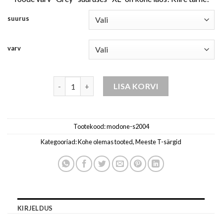
suurus
varv
T-särk meestele edoti hall kogus
LISA KORVI
Tootekood:
modone-s2004
Kategooriad:
Kohe olemas tooted
,
Meeste T-särgid
KIRJELDUS