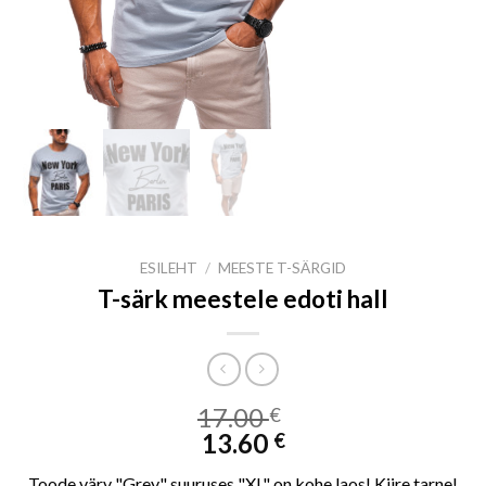
ESILEHT
/
MEESTE T-SÄRGID
T-särk meestele edoti hall
17.00
€
13.60
€
Toode värv "Grey" suuruses "XL" on kohe laos! Kiire tarne!