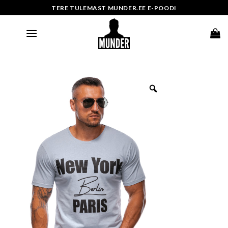
Skip
TERE TULEMAST MUNDER.EE E-POODI
to
content