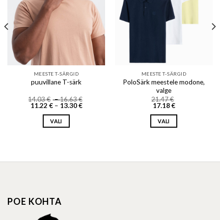
MEESTE T-SÄRGID
MEESTE T-SÄRGID
PoloSärk meestele modone,
puuvillane T-särk
valge
Price
14.03
€
–
16.63
€
21.47
€
Price
range:
11.22
€
–
13.30
€
17.18
€
range:
14.03 €
11.22 €
through
VALI
VALI
through
16.63 €
13.30 €
This
This
product
product
has
has
multiple
multiple
variants.
variants.
The
The
options
options
POE KOHTA
may
may
be
be