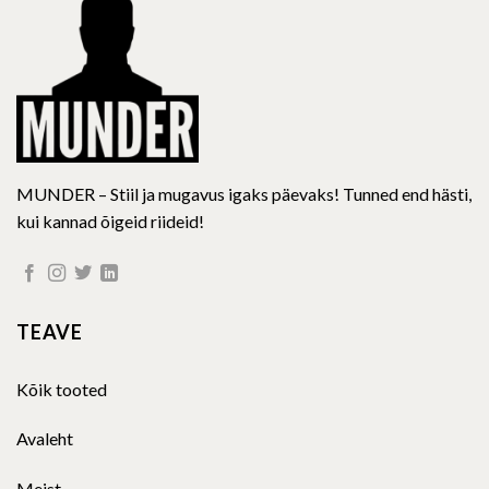
chosen
chosen
on
on
the
the
product
product
page
page
MUNDER – Stiil ja mugavus igaks päevaks! Tunned end hästi,
kui kannad õigeid riideid!
TEAVE
Kõik tooted
Avaleht
Meist