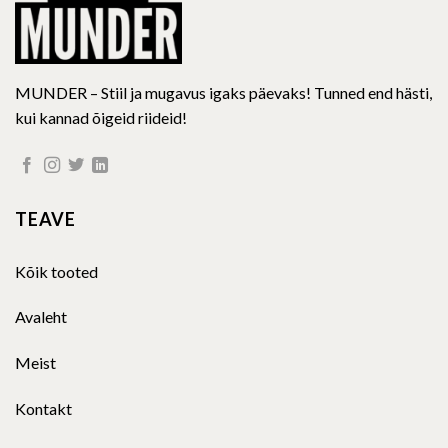
page
page
MUNDER – Stiil ja mugavus igaks päevaks! Tunned end hästi,
kui kannad õigeid riideid!
TEAVE
Kõik tooted
Avaleht
Meist
Kontakt