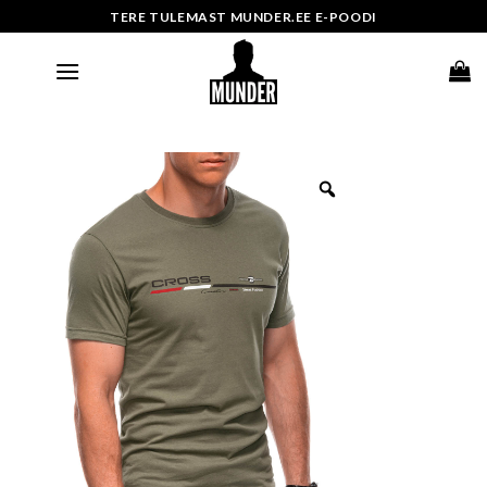
Skip
TERE TULEMAST MUNDER.EE E-POODI
to
content