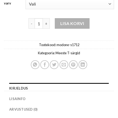
varv
meeste t-särk kogus
LISA KORVI
Tootekood:
modone-s1712
Kategooria:
Meeste T-särgid
KIRJELDUS
LISAINFO
ARVUSTUSED (0)