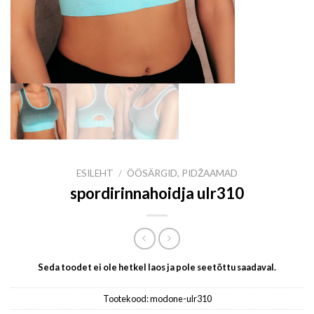
ESILEHT
/
ÖÖSÄRGID, PIDŽAAMAD
spordirinnahoidja ulr310
Seda toodet ei ole hetkel laos ja pole seetõttu saadaval.
Tootekood:
modone-ulr310