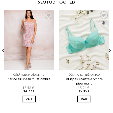
SEOTUD TOOTED
Add to wishlist
Add to wishlist
ÖÖSÄRGID, PIDŽAAMAD
ÖÖSÄRGID, PIDŽAAMAD
Aluspesu naistele ombre
naiste aluspesu must ombre
piparmünt
18.46
€
15.24
€
14.77
€
12.19
€
VALI
VALI
This
This
product
product