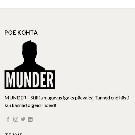
has
has
multiple
multiple
variants.
variants.
The
The
options
options
POE KOHTA
may
may
be
be
chosen
chosen
on
on
the
the
product
product
page
page
MUNDER – Stiil ja mugavus igaks päevaks! Tunned end hästi,
kui kannad õigeid riideid!