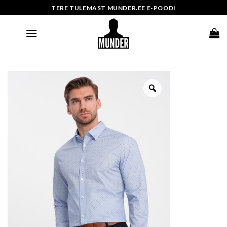
Skip
TERE TULEMAST MUNDER.EE E-POODI
to
content