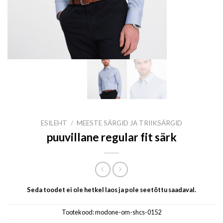
ESILEHT
/
MEESTE SÄRGID JA TRIIKSÄRGID
puuvillane regular fit särk
Seda toodet ei ole hetkel laos ja pole seetõttu saadaval.
Tootekood:
modone-om-shcs-0152