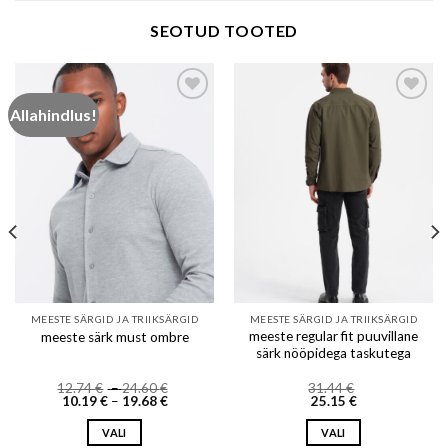
SEOTUD TOOTED
Allahindlus!
Add to wishlist
Add to wishlist
MEESTE SÄRGID JA TRIIKSÄRGID
MEESTE SÄRGID JA TRIIKSÄRGID
meeste regular fit puuvillane
meeste särk must ombre
särk nööpidega taskutega
Price
12.74
€
–
24.60
€
31.44
€
Price
range:
10.19
€
–
19.68
€
25.15
€
range:
12.74 €
10.19 €
through
VALI
VALI
through
24.60 €