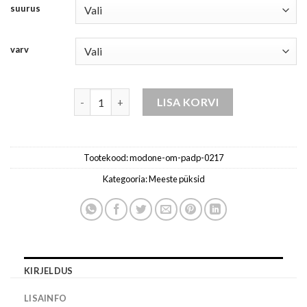
28.82 €
through
suurus
through
37.04 €
29.63 €
varv
Püksid meestele ciemnyniebieski kogus
LISA KORVI
Tootekood:
modone-om-padp-0217
Kategooria:
Meeste püksid
KIRJELDUS
LISAINFO