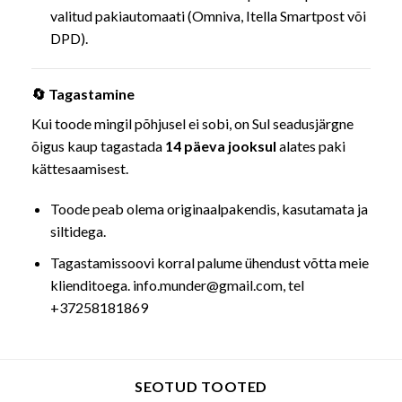
valitud pakiautomaati (Omniva, Itella Smartpost või
DPD).
🔄 Tagastamine
Kui toode mingil põhjusel ei sobi, on Sul seadusjärgne
õigus kaup tagastada
14 päeva jooksul
alates paki
kättesaamisest.
Toode peab olema originaalpakendis, kasutamata ja
siltidega.
Tagastamissoovi korral palume ühendust võtta meie
klienditoega. info.munder@gmail.com, tel
+37258181869
SEOTUD TOOTED