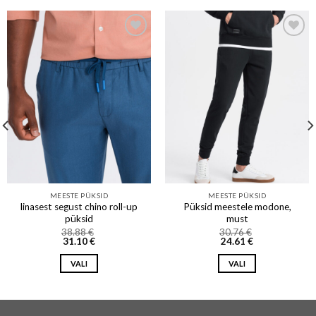
Add to wishlist
Add to wishlist
MEESTE PÜKSID
MEESTE PÜKSID
linasest segust chino roll-up
Püksid meestele modone,
püksid
must
38.88
€
30.76
€
31.10
€
24.61
€
VALI
VALI
This
This
product
product
has
has