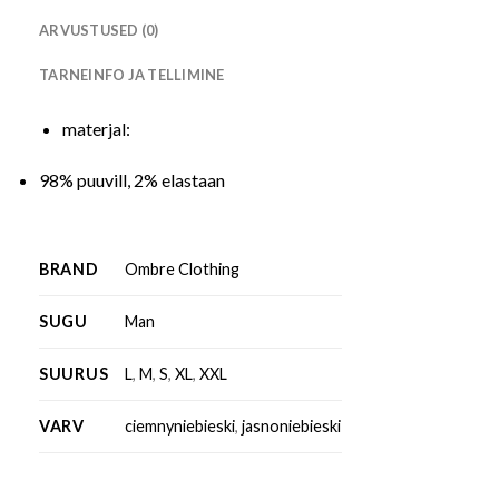
ARVUSTUSED (0)
TARNEINFO JA TELLIMINE
materjal:
98% puuvill, 2% elastaan
BRAND
Ombre Clothing
SUGU
Man
SUURUS
L
,
M
,
S
,
XL
,
XXL
VARV
ciemnyniebieski
,
jasnoniebieski