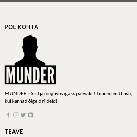
multiple
multiple
variants.
variants.
The
The
options
options
POE KOHTA
may
may
be
be
chosen
chosen
on
on
the
the
product
product
page
page
MUNDER – Stiil ja mugavus igaks päevaks! Tunned end hästi,
kui kannad õigeid riideid!
TEAVE