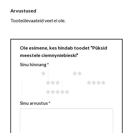
Arvustused
Tooteülevaateid veel ei ole.
Ole esimene, kes hindab toodet “Püksid
meestele ciemnyniebieski”
Sinu hinnang
*
1 of 5 stars
2 of 5 stars
3 of 5 stars
4 of 5 stars
5 of 5 stars
Sinu arvustus
*