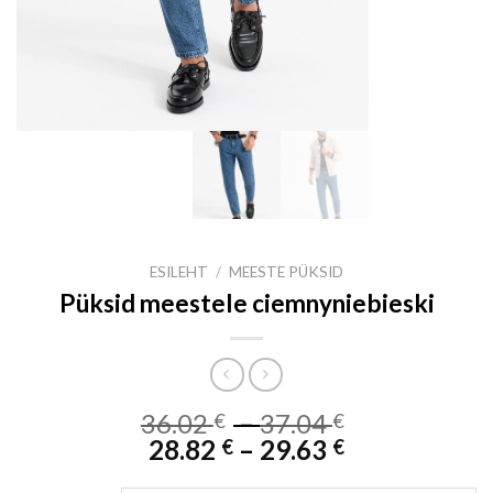
ESILEHT
/
MEESTE PÜKSID
Püksid meestele ciemnyniebieski
Price
36.02
–
37.04
€
€
Price
range:
28.82
–
29.63
€
€
range:
36.02 €