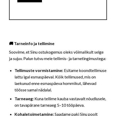
🚚 Tarneinfo ja tellimine
Soovime, et Sinu ostukogemus oleks võimalikult selge
ja sujuv. Palun tutvu meie tellimis- ja tarnetingimustega:
Tellimuste vormistamine:
Esitame koondtellimuse
lattu igal esmaspäeval. Kõik tellimused, mis on
laekunud enne esmaspäeva hommikut, lähevad
töösse samal nädalal.
Tarneaeg:
Kuna tellime kauba vastavalt nõudlusele,
on tavapärane tarneaeg 5–10 tööpäeva.
Kohaletoimetamine:
Saadame paki Sinu poolt