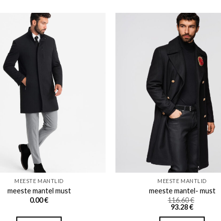
Add to wishlist
Add to w
MEESTE MANTLID
MEESTE MANTLID
meeste mantel must
meeste mantel- must
0.00
€
116.60
€
93.28
€