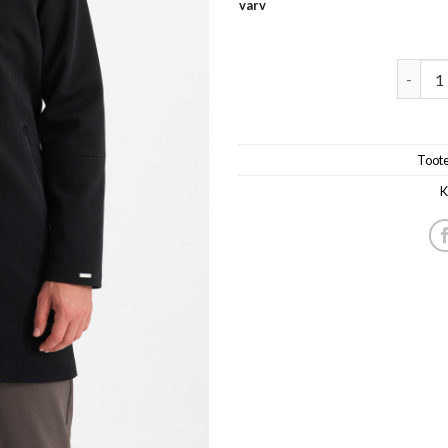
varv
peene t
Toot
K