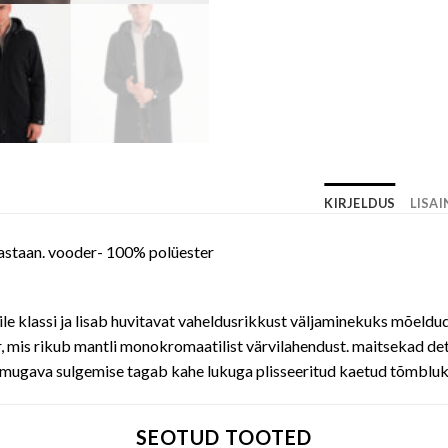
KIRJELDUS
LISA
lastaan. vooder- 100% polüester
le klassi ja lisab huvitavat vaheldusrikkust väljaminekuks mõeldud 
, mis rikub mantli monokromaatilist värvilahendust. maitsekad detai
i mugava sulgemise tagab kahe lukuga plisseeritud kaetud tõmbluk
SEOTUD TOOTED