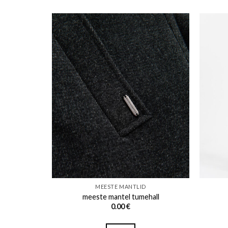
o wishlist
Add to wishlist
MEESTE MANTLID
pruun
meeste mantel tumehall
Price
0.00
€
Price
range:
range:
0.00 €
0.00 €
through