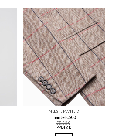
ishlist
Add to wishlist
MEESTE MANTLID
mantel c500
55.53
€
44.42
€