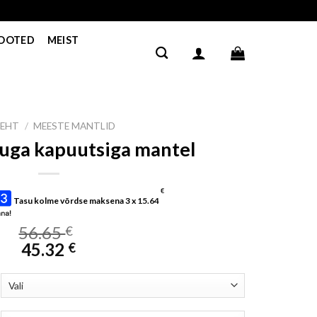
TOOTED
MEIST
LEHT
/
MEESTE MANTLID
buga kapuutsiga mantel
€
Tasu kolme võrdse maksena 3 x
15.64
56.65
€
45.32
€