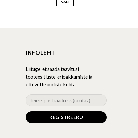
VALI
This
product
has
multiple
variants.
The
INFOLEHT
options
may
be
Liituge, et saada teavitusi
chosen
tooteesitluste, eripakkumiste ja
on
ettevõtte uudiste kohta.
the
product
page