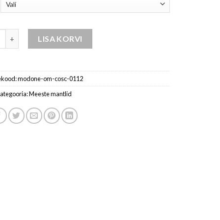
riibuga kapuutsiga mantel kogus
LISA KORVI
ekood:
modone-om-cosc-0112
ategooria:
Meeste mantlid