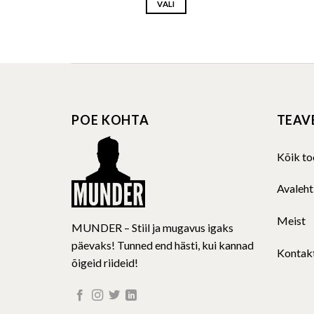
VALI
through
58.52 €
46.82 €
This
product
has
multiple
variants.
The
POE KOHTA
TEAV
options
may
be
Kõik to
chosen
on
Avaleht
the
product
Meist
MUNDER – Stiil ja mugavus igaks
page
päevaks! Tunned end hästi, kui kannad
Kontak
õigeid riideid!