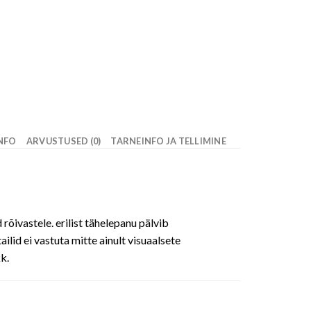
INFO
ARVUSTUSED (0)
TARNEINFO JA TELLIMINE
rõivastele. erilist tähelepanu pälvib
lid ei vastuta mitte ainult visuaalsete
k.