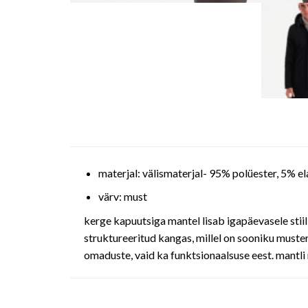
materjal: välismaterjal- 95% polüester, 5% e
värv: must
kerge kapuutsiga mantel lisab igapäevasele stiili
struktureeritud kangas, millel on sooniku muster
omaduste, vaid ka funktsionaalsuse eest. mantl