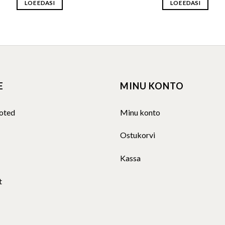
LOE EDASI
LOE EDASI
E
MINU KONTO
oted
Minu konto
Ostukorvi
Kassa
t