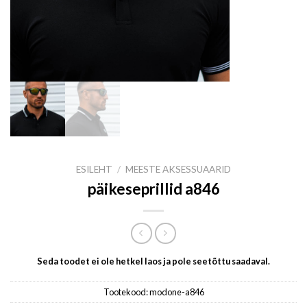
ESILEHT
/
MEESTE AKSESSUAARID
päikeseprillid a846
Seda toodet ei ole hetkel laos ja pole seetõttu saadaval.
Tootekood:
modone-a846