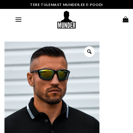
Skip
TERE TULEMAST MUNDER.EE E-POODI
to
content