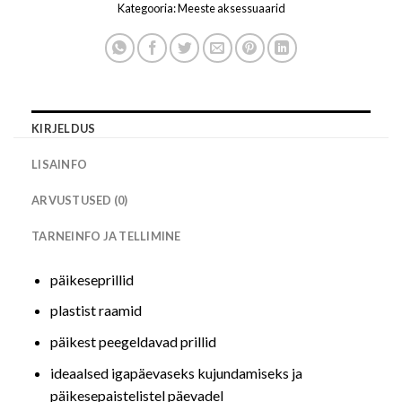
Kategooria:
Meeste aksessuaarid
KIRJELDUS
LISAINFO
ARVUSTUSED (0)
TARNEINFO JA TELLIMINE
päikeseprillid
plastist raamid
päikest peegeldavad prillid
ideaalsed igapäevaseks kujundamiseks ja
päikesepaistelistel päevadel