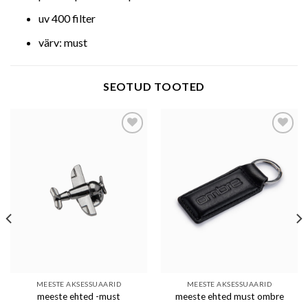
uv 400 filter
värv: must
SEOTUD TOOTED
Add to wishlist
Add to wishlist
MEESTE AKSESSUAARID
MEESTE AKSESSUAARID
meeste ehted -must
meeste ehted must ombre