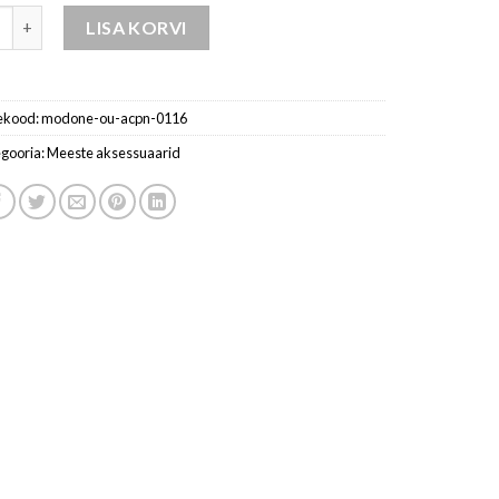
 ehted -hõbedane kogus
LISA KORVI
ekood:
modone-ou-acpn-0116
gooria:
Meeste aksessuaarid