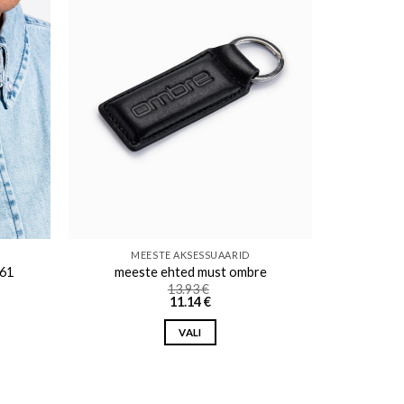
ishlist
Add to wishlist
MEESTE AKSESSUAARID
361
meeste ehted must ombre
13.93
€
11.14
€
VALI
This
product
has