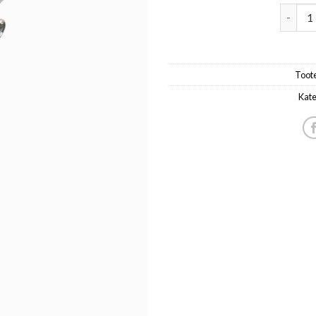
meeste
Toot
Kate