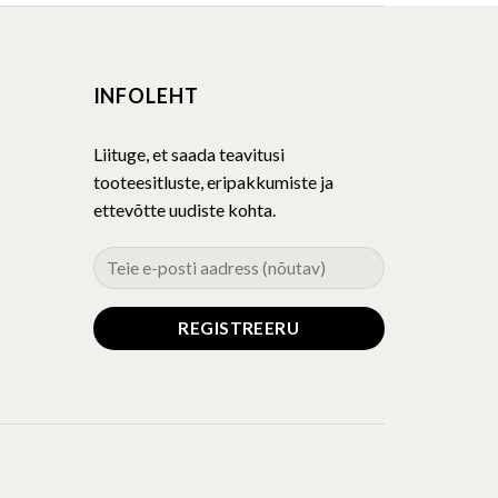
multiple
variants.
The
INFOLEHT
options
may
be
Liituge, et saada teavitusi
chosen
tooteesitluste, eripakkumiste ja
on
ettevõtte uudiste kohta.
the
product
page