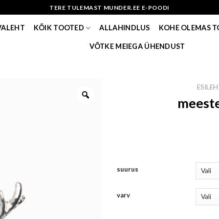
TERE TULEMAST MUNDER.EE E-POODI
VALEHT
KÕIK TOOTED
ALLAHINDLUS
KOHE OLEMAS 
VÕTKE MEIEGA ÜHENDUST
ESILE
meeste
suurus
varv