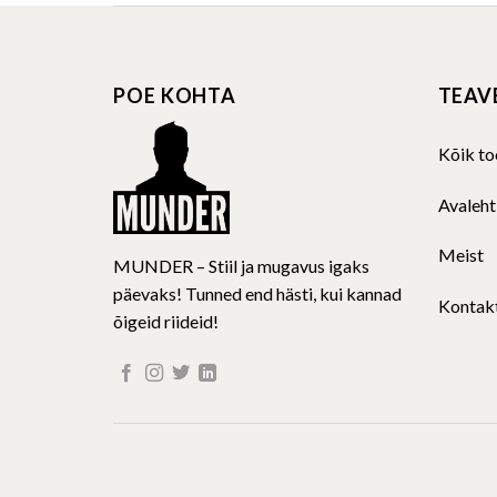
multiple
variants.
The
POE KOHTA
TEAV
options
may
be
Kõik to
chosen
on
Avaleht
the
product
Meist
MUNDER – Stiil ja mugavus igaks
page
päevaks! Tunned end hästi, kui kannad
Kontak
õigeid riideid!