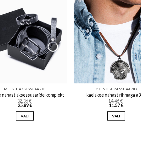
Add to wishlist
Add to w
MEESTE AKSESSUAARID
MEESTE AKSESSUAARID
 nahast aksessuaaride komplekt
kaelakee nahast rihmaga a
32.36
€
14.46
€
25.89
€
11.57
€
VALI
VALI
This
This
product
product
has
has