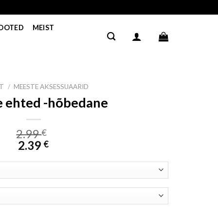
TOOTED
MEIST
HT
/
MEESTE AKSESSUAARID
 ehted -hõbedane
2.99
€
2.39
€