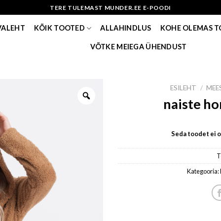
TERE TULEMAST MUNDER.EE E-POODI
VALEHT
KÕIK TOOTED
ALLAHINDLUS
KOHE OLEMAS 
VÕTKE MEIEGA ÜHENDUST
ESILEHT
/
MEE
naiste h
Seda toodet ei ol
T
Kategooria: