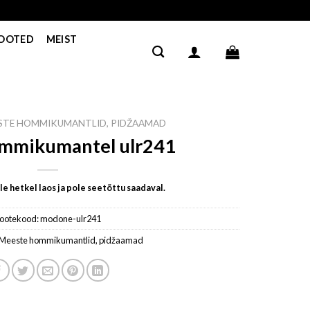
TOOTED
MEIST
STE HOMMIKUMANTLID, PIDŽAAMAD
ommikumantel ulr241
e hetkel laos ja pole seetõttu saadaval.
ootekood:
modone-ulr241
Meeste hommikumantlid, pidžaamad