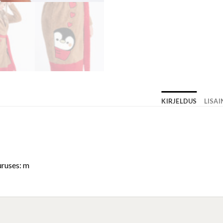
KIRJELDUS
LISA
uruses: m