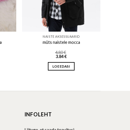
NAISTE AKSESSUAARID
a
müts naistele mocca
4.80
€
3.84
€
LOE EDASI
INFOLEHT
Liituge, et saada teavitusi