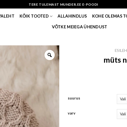
TERE TULEMAST MUNDER.EE E-POODI
VALEHT
KÕIK TOOTED
ALLAHINDLUS
KOHE OLEMAS 
VÕTKE MEIEGA ÜHENDUST
ESILE
müts n
suurus
varv