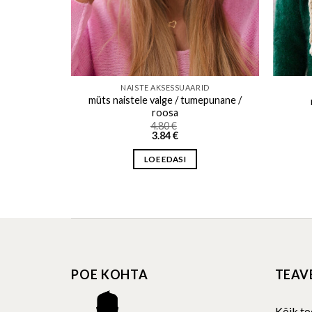
ID
NAISTE AKSESSUAARID
müts naistele valge / tumepunane /
/ tume / hall
roosa
4.80
€
3.84
€
LOE EDASI
POE KOHTA
TEAV
Kõik to