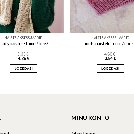
NAISTE AKSESSUAARID
NAISTE AKSESSUAARID
müts naistele tume / beež
müts naistele tume / roos
5.33
€
4.80
€
4.26
€
3.84
€
LOE EDASI
LOE EDASI
E
MINU KONTO
oted
Minu konto