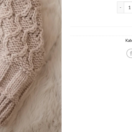
müts na
Kat