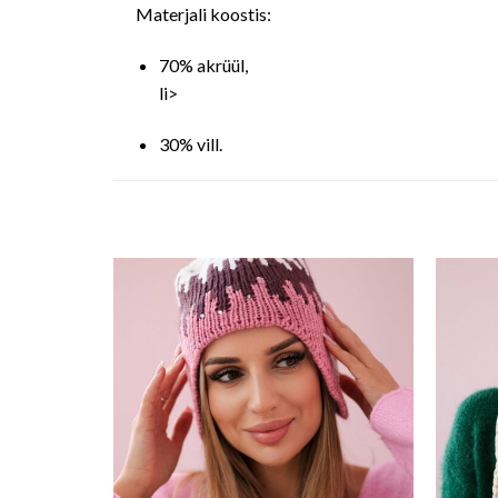
Materjali koostis:
70% akrüül,
li>
30% vill.
o wishlist
Add to wishlist