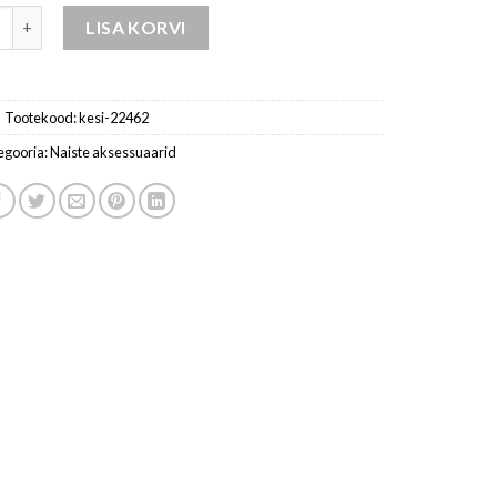
istele hele / beež kogus
LISA KORVI
Tootekood:
kesi-22462
egooria:
Naiste aksessuaarid