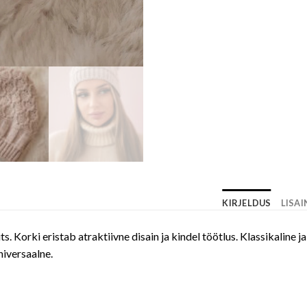
KIRJELDUS
LISA
üts. Korki eristab atraktiivne disain ja kindel töötlus. Klassikal
niversaalne.