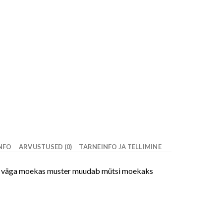
INFO
ARVUSTUSED (0)
TARNEINFO JA TELLIMINE
ine ja väga moekas muster muudab mütsi moekaks