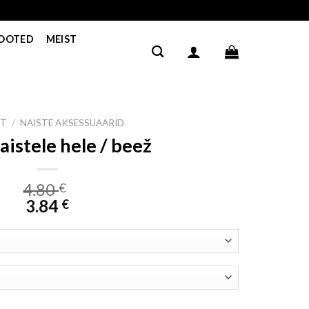
TOOTED
MEIST
HT
/
NAISTE AKSESSUAARID
aistele hele / beež
4.80
€
3.84
€