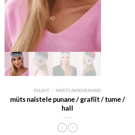
ESILEHT
/
NAISTE AKSESSUAARID
müts naistele punane / grafiit / tume /
hall