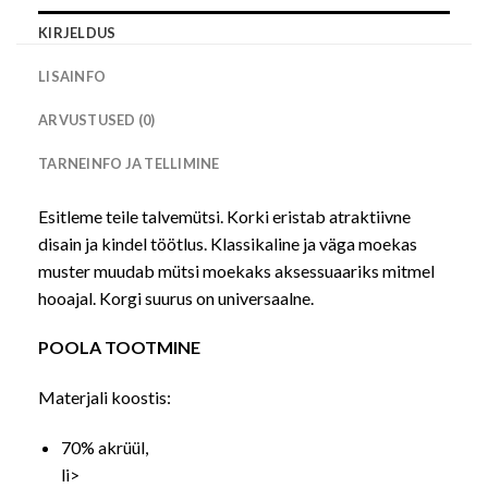
KIRJELDUS
LISAINFO
ARVUSTUSED (0)
TARNEINFO JA TELLIMINE
Esitleme teile talvemütsi. Korki eristab atraktiivne
disain ja kindel töötlus. Klassikaline ja väga moekas
muster muudab mütsi moekaks aksessuaariks mitmel
hooajal. Korgi suurus on universaalne.
POOLA TOOTMINE
Materjali koostis:
70% akrüül,
li>