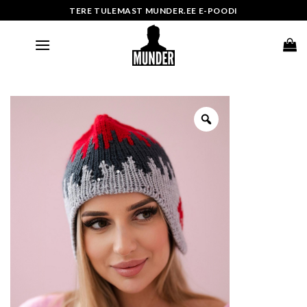
Skip
TERE TULEMAST MUNDER.EE E-POODI
to
content