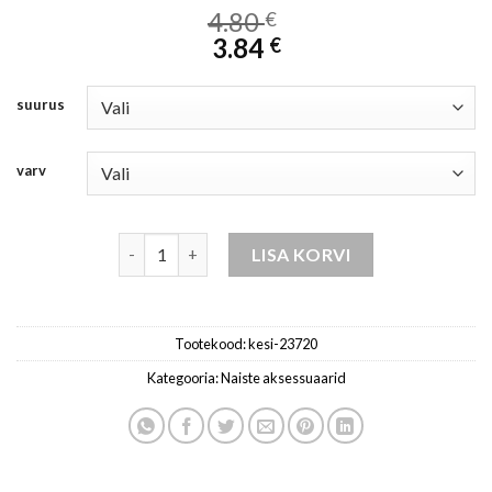
4.80
€
3.84
€
suurus
varv
müts naistele punane / grafiit / tume / hall kogus
LISA KORVI
Tootekood:
kesi-23720
Kategooria:
Naiste aksessuaarid