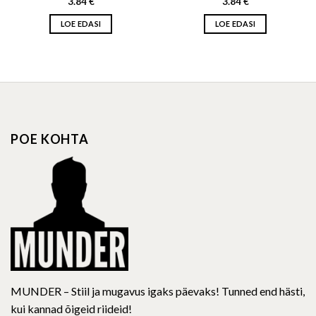
3.84
€
3.84
€
LOE EDASI
LOE EDASI
POE KOHTA
MUNDER – Stiil ja mugavus igaks päevaks! Tunned end hästi,
kui kannad õigeid riideid!