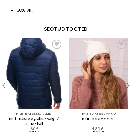
30% vill.
SEOTUD TOOTED
Add to wishlist
Add to wishlist
NAISTE AKSESSUAARID
NAISTE AKSESSUAARID
müts naistele grafiit / valge /
müts naistele ekru
tume / hall
4.80
€
4.80
€