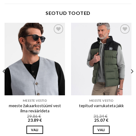
SEOTUD TOOTED
Add to wishlist
Add to wishlist
MEESTE VESTID
MEESTE VESTID
meeste žakaarkostüümi vest
tepitud varrukateta jakk
ilma reväärideta
29.86
€
31.34
€
23.89
€
25.07
€
VALI
VALI