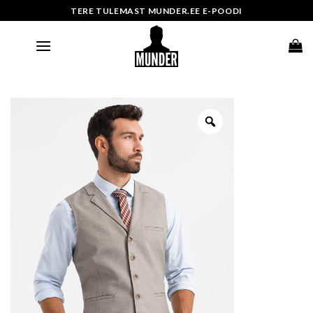
Skip
TERE TULEMAST MUNDER.EE E-POODI
to
content