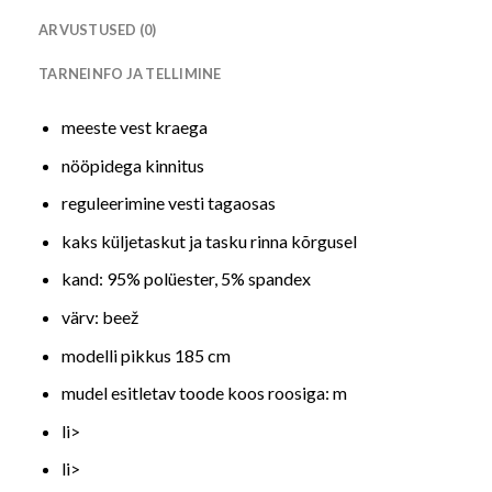
ARVUSTUSED (0)
TARNEINFO JA TELLIMINE
meeste vest kraega
nööpidega kinnitus
reguleerimine vesti tagaosas
kaks küljetaskut ja tasku rinna kõrgusel
kand: 95% polüester, 5% spandex
värv: beež
modelli pikkus 185 cm
mudel esitletav toode koos roosiga: m
li>
li>