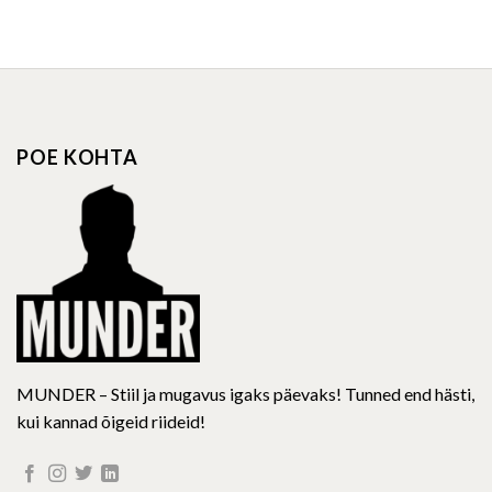
This
This
product
product
has
has
multiple
multiple
variants.
variants.
The
The
options
options
POE KOHTA
may
may
be
be
chosen
chosen
on
on
the
the
product
product
page
page
MUNDER – Stiil ja mugavus igaks päevaks! Tunned end hästi,
kui kannad õigeid riideid!