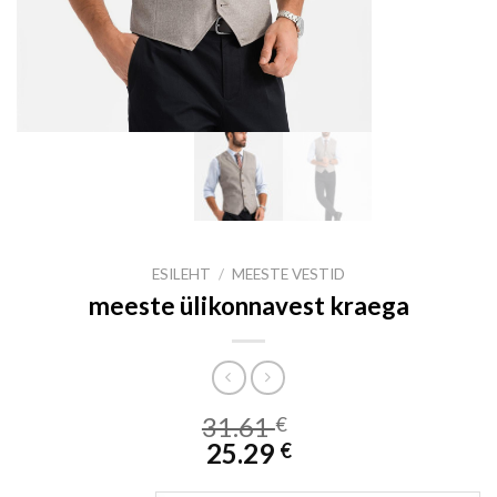
ESILEHT
/
MEESTE VESTID
meeste ülikonnavest kraega
31.61
€
25.29
€