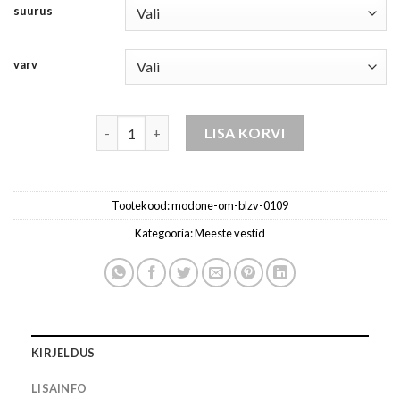
suurus
varv
meeste ülikonnavest kraega kogus
LISA KORVI
Tootekood:
modone-om-blzv-0109
Kategooria:
Meeste vestid
KIRJELDUS
LISAINFO