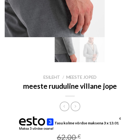
ESILEHT
/
MEESTE JOPED
meeste ruuduline villane jope
€
Tasu kolme võrdse maksena 3 x
13.01
62.00
€