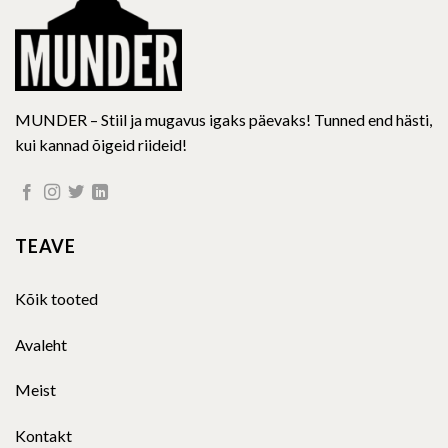
product
product
page
page
MUNDER – Stiil ja mugavus igaks päevaks! Tunned end hästi,
kui kannad õigeid riideid!
TEAVE
Kõik tooted
Avaleht
Meist
Kontakt