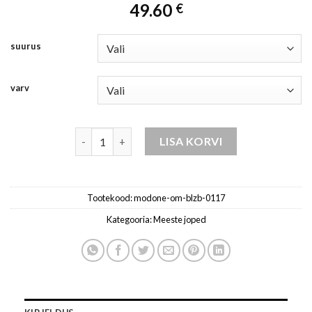
49.60
€
suurus
varv
meeste ruuduline villane jope kogus
LISA KORVI
Tootekood:
modone-om-blzb-0117
Kategooria:
Meeste joped