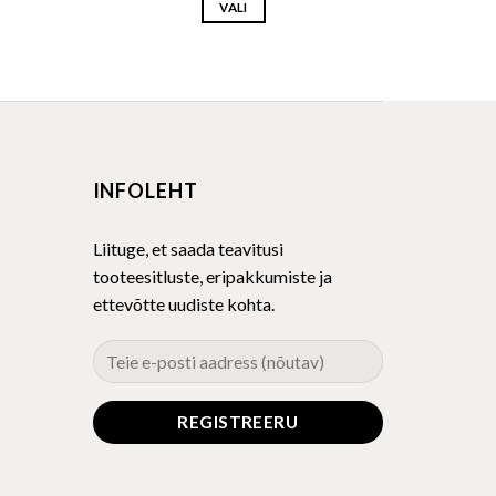
VALI
This
product
has
multiple
variants.
The
INFOLEHT
options
may
be
Liituge, et saada teavitusi
chosen
tooteesitluste, eripakkumiste ja
on
ettevõtte uudiste kohta.
the
product
page