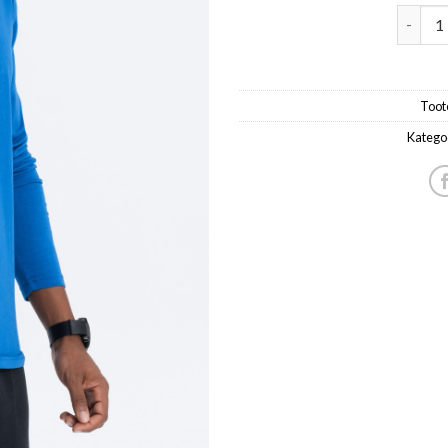
meeste 
Toot
Katego