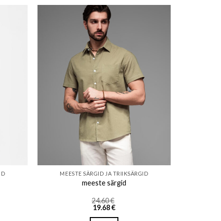
ishlist
Add to wishlist
ID
MEESTE SÄRGID JA TRIIKSÄRGID
meeste särgid
24.60
€
19.68
€