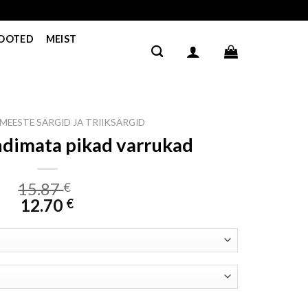
TOOTED
MEIST
MEESTE SÄRGID JA TRIIKSÄRGID
ndimata pikad varrukad
15.87
€
12.70
€