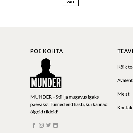
VALI
through
33.18 €
through
23.67 €
26.54 €
18.94 €
This
product
has
multiple
variants.
The
POE KOHTA
TEAV
options
may
be
Kõik to
chosen
on
Avaleht
the
product
Meist
MUNDER – Stiil ja mugavus igaks
page
päevaks! Tunned end hästi, kui kannad
Kontak
õigeid riideid!