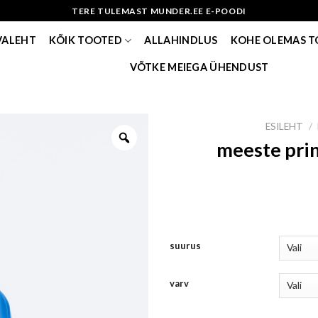
TERE TULEMAST MUNDER.EE E-POODI
VALEHT
KÕIK TOOTED
ALLAHINDLUS
KOHE OLEMAS 
VÕTKE MEIEGA ÜHENDUST
ESILEHT
/
meeste pri
suurus
varv