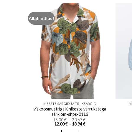
Allahindlus!
o wishlist
Add to wishlist
SÄRGID
MEESTE SÄRGID JA TRIIKSÄRGID
M
viskoosmustriga lühikeste varrukatega
särk om-shps-0113
Price
Price
15.00
€
–
23.67
€
Price
range:
Price
range:
12.00
€
–
18.94
€
range:
25.40 €
range:
15.00 €
20.32 €
through
12.00 €
through