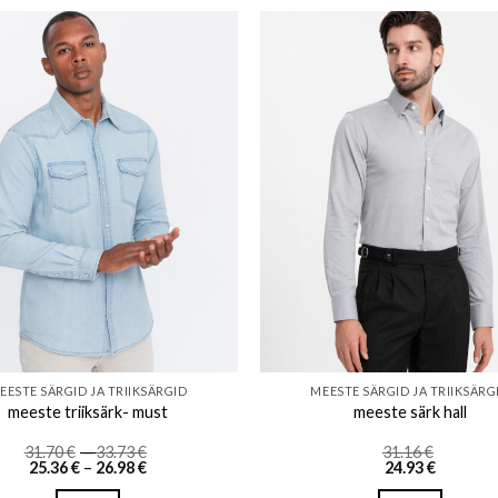
Add to wishlist
Add to w
EESTE SÄRGID JA TRIIKSÄRGID
MEESTE SÄRGID JA TRIIKSÄRG
meeste triiksärk- must
meeste särk hall
Price
31.70
€
–
33.73
€
31.16
€
Price
range:
25.36
€
–
26.98
€
24.93
€
range:
31.70 €
25.36 €
through