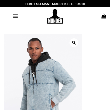
Skip
TERE TULEMAST MUNDER.EE E-POODI
to
content