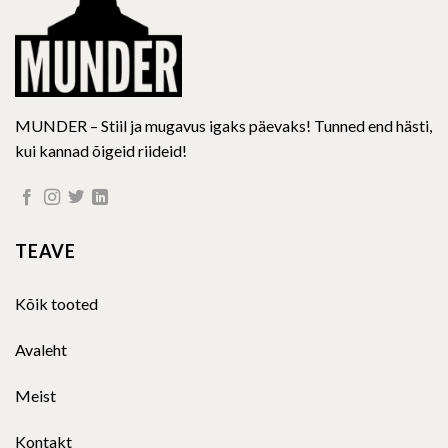
product
page
MUNDER – Stiil ja mugavus igaks päevaks! Tunned end hästi,
kui kannad õigeid riideid!
TEAVE
Kõik tooted
Avaleht
Meist
Kontakt