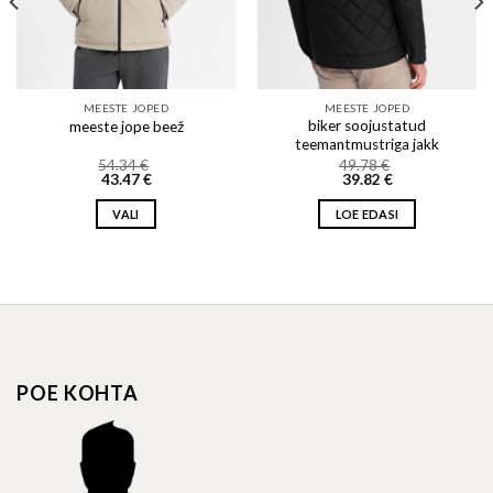
MEESTE JOPED
MEESTE JOPED
biker soojustatud
meeste jope beež
teemantmustriga jakk
54.34
€
49.78
€
43.47
€
39.82
€
VALI
LOE EDASI
This
product
has
multiple
variants.
The
options
POE KOHTA
may
be
chosen
on
the