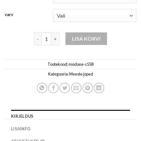
varv
meeste joped -hall kogus
LISA KORVI
Tootekood:
modone-c558
Kategooria:
Meeste joped
KIRJELDUS
LISAINFO