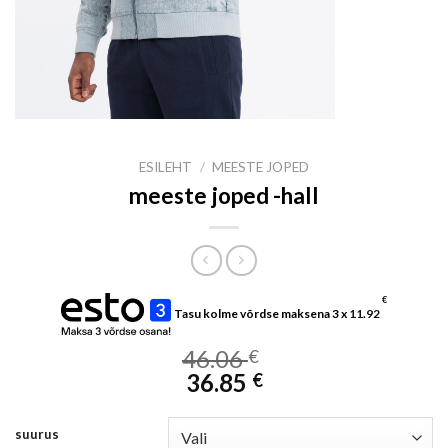
ESILEHT
/
MEESTE JOPED
meeste joped -hall
€
Tasu kolme võrdse maksena 3 x
11.92
46.06
€
36.85
€
suurus