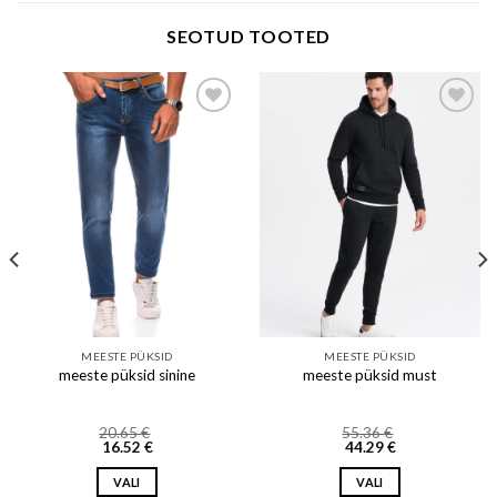
SEOTUD TOOTED
Add to wishlist
Add to wishlist
MEESTE PÜKSID
MEESTE PÜKSID
meeste püksid sinine
meeste püksid must
20.65
€
55.36
€
16.52
€
44.29
€
VALI
VALI