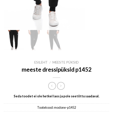
ESILEHT
/
MEESTE PÜKSID
meeste dressipüksid p1452
Seda toodet ei ole hetkel laos ja pole seetõttu saadaval.
Tootekood:
modone-p1452