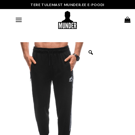
Skip
TERE TULEMAST MUNDER.EE E-POODI
to
content