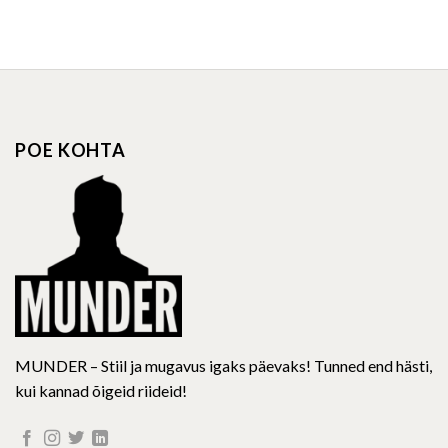
This
This
product
product
has
has
multiple
multiple
variants.
variants.
The
The
options
options
POE KOHTA
may
may
be
be
chosen
chosen
on
on
the
the
product
product
page
page
MUNDER – Stiil ja mugavus igaks päevaks! Tunned end hästi,
kui kannad õigeid riideid!