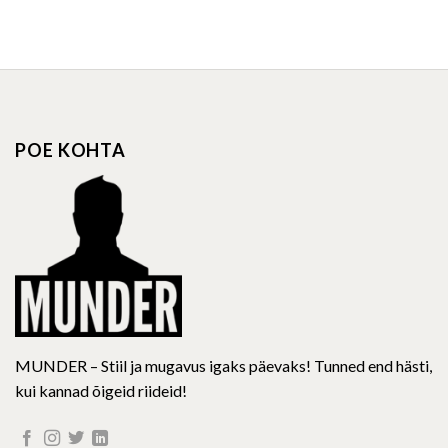
This
This
product
product
has
has
multiple
multiple
variants.
variants.
The
The
options
options
POE KOHTA
may
may
be
be
chosen
chosen
on
on
the
the
product
product
page
page
MUNDER – Stiil ja mugavus igaks päevaks! Tunned end hästi,
kui kannad õigeid riideid!