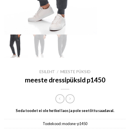
ESILEHT
/
MEESTE PÜKSID
meeste dressipüksid p1450
Seda toodet ei ole hetkel laos ja pole seetõttu saadaval.
Tootekood:
modone-p1450