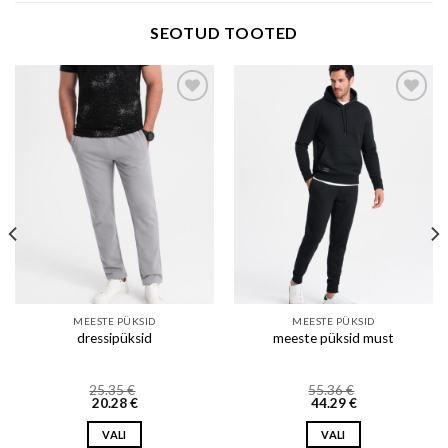
SEOTUD TOOTED
Add to wishlist
Add to wishlist
MEESTE PÜKSID
MEESTE PÜKSID
dressipüksid
meeste püksid must
25.35
€
55.36
€
20.28
€
44.29
€
VALI
VALI