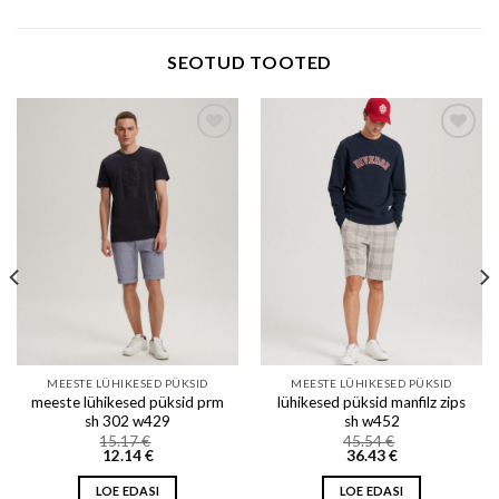
SEOTUD TOOTED
Add to wishlist
Add to wishlist
MEESTE LÜHIKESED PÜKSID
MEESTE LÜHIKESED PÜKSID
meeste lühikesed püksid prm
lühikesed püksid manfilz zips
sh 302 w429
sh w452
15.17
€
45.54
€
12.14
€
36.43
€
LOE EDASI
LOE EDASI