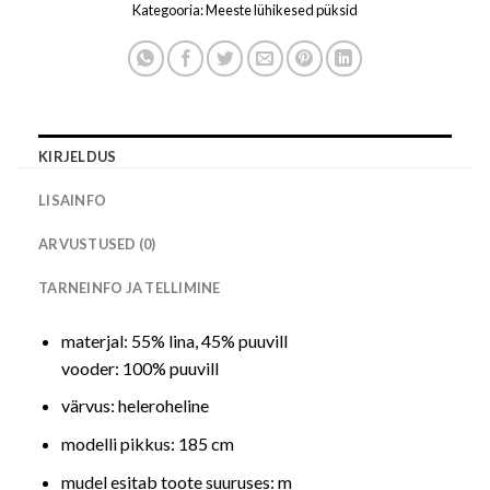
Kategooria:
Meeste lühikesed püksid
KIRJELDUS
LISAINFO
ARVUSTUSED (0)
TARNEINFO JA TELLIMINE
materjal: 55% lina, 45% puuvill
vooder: 100% puuvill
värvus: heleroheline
modelli pikkus: 185 cm
mudel esitab toote suuruses: m