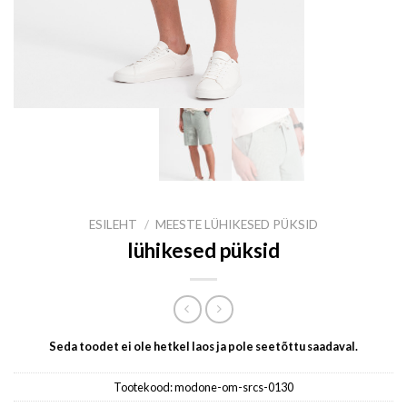
ESILEHT
/
MEESTE LÜHIKESED PÜKSID
lühikesed püksid
Seda toodet ei ole hetkel laos ja pole seetõttu saadaval.
Tootekood:
modone-om-srcs-0130