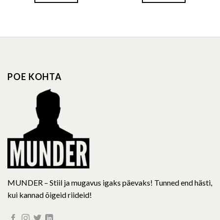
POE KOHTA
MUNDER – Stiil ja mugavus igaks päevaks! Tunned end hästi,
kui kannad õigeid riideid!