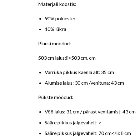
Materjali koostis:
90% polüester
10% lükra
Pluusi mõõdud:
503 cm laius:li>503 cm. cm
Varruka pikkus kaenla alt: 35 cm
Alumise laius: 30 cm /venituna: 43 cm
Pükste mõõdud:
Vöö laius: 31 cm / pärast venitamist: 43 cm
Sääre pikkus jalgevahelt: >
Sääre pikkus jalgevahelt: 70 cm</li: li cm