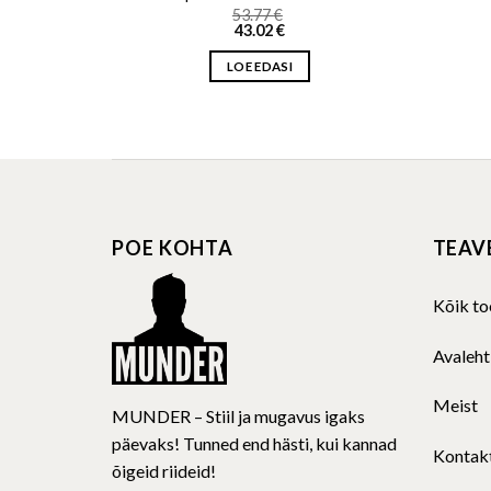
53.77
€
43.02
€
LOE EDASI
POE KOHTA
TEAV
Kõik to
Avaleht
Meist
MUNDER – Stiil ja mugavus igaks
päevaks! Tunned end hästi, kui kannad
Kontak
õigeid riideid!