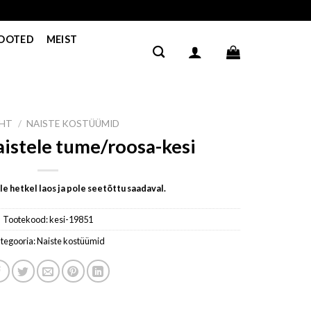
TOOTED
MEIST
EHT
/
NAISTE KOSTÜÜMID
istele tume/roosa-kesi
e hetkel laos ja pole seetõttu saadaval.
Tootekood:
kesi-19851
tegooria:
Naiste kostüümid