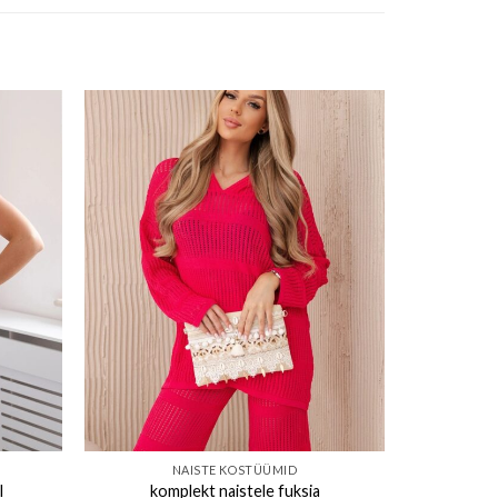
ishlist
Add to wishlist
NAISTE KOSTÜÜMID
l
komplekt naistele fuksia