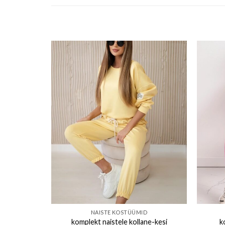
o wishlist
Add to wishlist
D
NAISTE KOSTÜÜMID
alge
komplekt naistele kollane-kesi
k