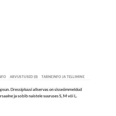
INFO
ARVUSTUSED (0)
TARNEINFO JA TELLIMINE
mpsun. Dressipluusi allservas on sisseõmmeldud
saalne ja sobib naistele suuruses S, M või L.