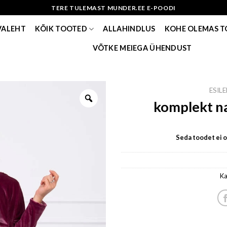
TERE TULEMAST MUNDER.EE E-POODI
VALEHT
KÕIK TOOTED
ALLAHINDLUS
KOHE OLEMAS 
VÕTKE MEIEGA ÜHENDUST
ESIL
komplekt na
Seda toodet ei ol
Ka