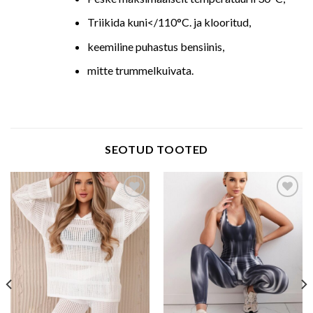
Triikida kuni</110°C. ja klooritud,
keemiline puhastus bensiinis,
mitte trummelkuivata.
SEOTUD TOOTED
Add to wishlist
Add to wishlist