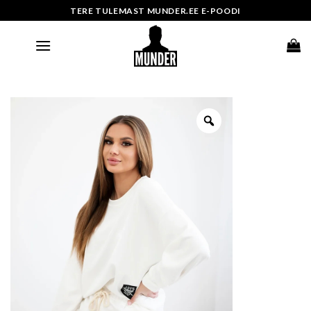
Skip
TERE TULEMAST MUNDER.EE E-POODI
to
content