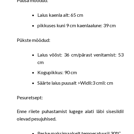
Puusa mõõdud:
Laius kaenla alt: 65 cm
pikkuses kuni 9 cm kaenlaalune: 39 cm
Pükste mõõdud:
Laius vööst: 36 cm/pärast venitamist: 53
cm
Kogupikkus: 90 cm
Säärte laius puusalt >Widli:3 cmli: cm
Pesuretsept:
Enne riiete puhastamist lugege alati läbi sisesildil
olevad pesujuhised.
Peske maksimaalselt temperatuuril 30°C,