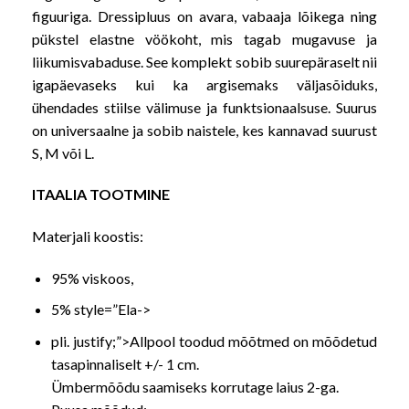
figuuriga. Dressipluus on avara, vabaaja lõikega ning
pükstel elastne vöökoht, mis tagab mugavuse ja
liikumisvabaduse. See komplekt sobib suurepäraselt nii
igapäevaseks kui ka argisemaks väljasõiduks,
ühendades stiilse välimuse ja funktsionaalsuse. Suurus
on universaalne ja sobib naistele, kes kannavad suurust
S, M või L.
ITAALIA TOOTMINE
Materjali koostis:
95% viskoos,
5% style=”Ela->
pli. justify;”>Allpool toodud mõõtmed on mõõdetud
tasapinnaliselt +/- 1 cm.
Ümbermõõdu saamiseks korrutage laius 2-ga.