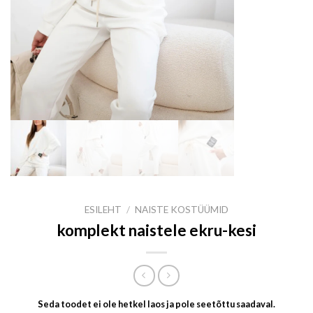
ESILEHT
/
NAISTE KOSTÜÜMID
komplekt naistele ekru-kesi
Seda toodet ei ole hetkel laos ja pole seetõttu saadaval.