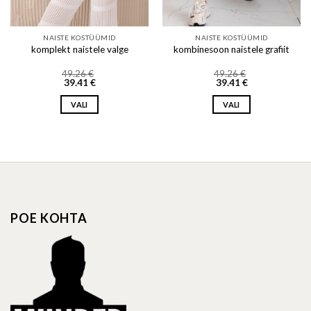
NAISTE KOSTÜÜMID
NAISTE KOSTÜÜMID
komplekt naistele valge
kombinesoon naistele grafiit
49.26
€
49.26
€
39.41
€
39.41
€
VALI
VALI
This
This
product
product
has
has
multiple
multiple
variants.
variants.
The
The
options
options
POE KOHTA
may
may
be
be
chosen
chosen
on
on
the
the
product
product
page
page