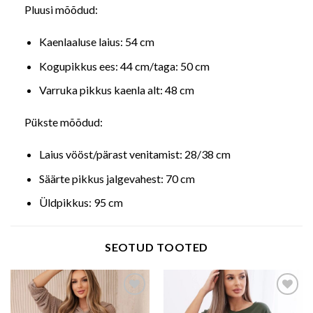
Pluusi mõõdud:
Kaenlaaluse laius: 54 cm
Kogupikkus ees: 44 cm/taga: 50 cm
Varruka pikkus kaenla alt: 48 cm
Pükste mõõdud:
Laius vööst/pärast venitamist: 28/38 cm
Säärte pikkus jalgevahest: 70 cm
Üldpikkus: 95 cm
SEOTUD TOOTED