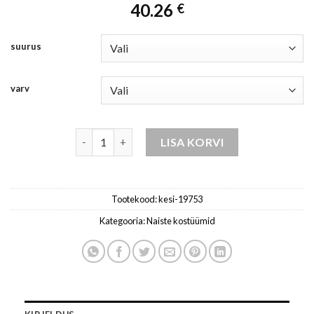
40.26
€
suurus
varv
Komplekt naisele kesi, must kogus
LISA KORVI
Tootekood:
kesi-19753
Kategooria:
Naiste kostüümid