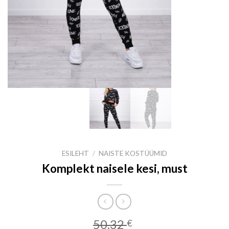
ESILEHT
/
NAISTE KOSTÜÜMID
Komplekt naisele kesi, must
50.32
€