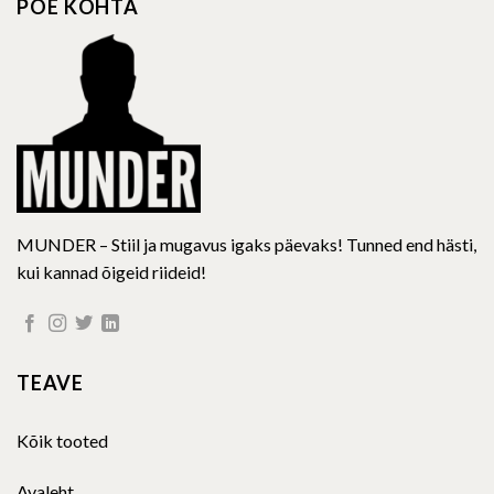
POE KOHTA
may
be
chosen
on
the
product
page
MUNDER – Stiil ja mugavus igaks päevaks! Tunned end hästi,
kui kannad õigeid riideid!
TEAVE
Kõik tooted
Avaleht