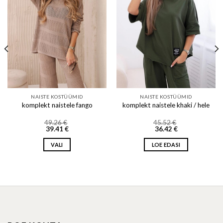
Add to wishlist
Add to wishlist
NAISTE KOSTÜÜMID
NAISTE KOSTÜÜMID
komplekt naistele fango
komplekt naistele khaki / hele
49.26
€
45.52
€
39.41
€
36.42
€
VALI
LOE EDASI
This
product
has
multiple
variants.
The
options