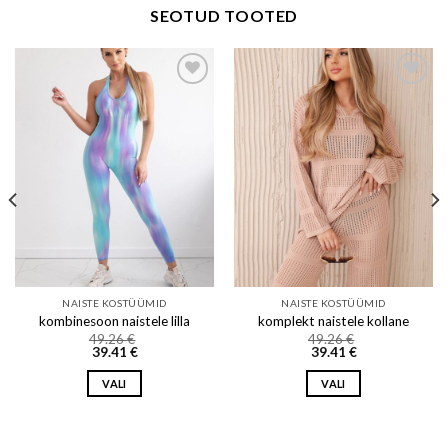
SEOTUD TOOTED
Add to wishlist
Add to wishlist
NAISTE KOSTÜÜMID
NAISTE KOSTÜÜMID
kombinesoon naistele lilla
komplekt naistele kollane
49.26
€
49.26
€
39.41
€
39.41
€
VALI
VALI
This
This
product
product