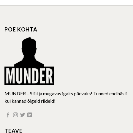
has
has
multiple
multiple
variants.
variants.
The
The
options
options
POE KOHTA
may
may
be
be
chosen
chosen
on
on
the
the
product
product
page
page
MUNDER – Stiil ja mugavus igaks päevaks! Tunned end hästi,
kui kannad õigeid riideid!
TEAVE