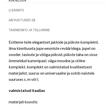
KIRJELDUS
LISAINFO
ARVUSTUSED (0)
TARNEINFO JA TELLIMINE
Esitleme teile elegantset jakkide ja pükste komplekti.
ilma kinnituseta jope eesmiste revääridega. jopel on
vooder. taskute ja vööga püksid. pükste taha on sisse
õmmeldud kummipael. väga moodne ja stiilne
komplekt. komplekt on valmistatud kvaliteetsest
materjalist. suurus on universaalne ja sobib naistele
suuruses s, m või l.
valmistatud itaalias
materjali koostis: