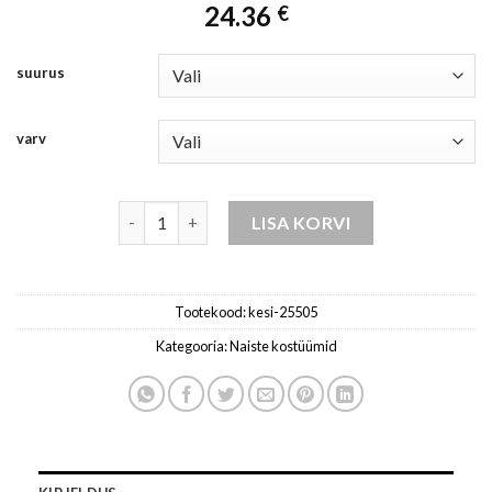
24.36
€
suurus
varv
komplekt naistele mocca kogus
LISA KORVI
Tootekood:
kesi-25505
Kategooria:
Naiste kostüümid