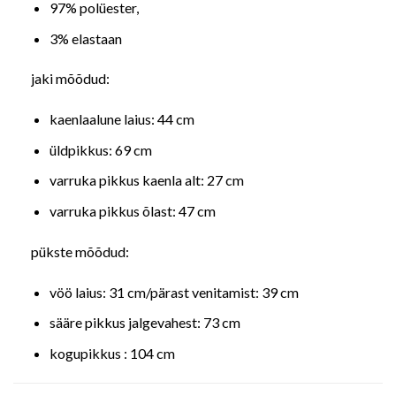
97% polüester,
3% elastaan
jaki mõõdud:
kaenlaalune laius: 44 cm
üldpikkus: 69 cm
varruka pikkus kaenla alt: 27 cm
varruka pikkus õlast: 47 cm
pükste mõõdud:
vöö laius: 31 cm/pärast venitamist: 39 cm
sääre pikkus jalgevahest: 73 cm
kogupikkus : 104 cm