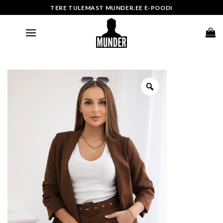
Skip
TERE TULEMAST MUNDER.EE E-POODI
to
content