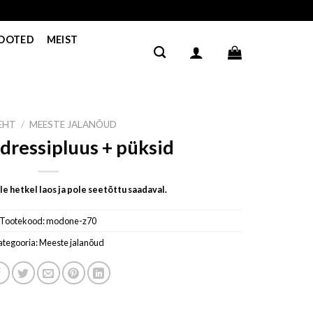
TOOTED
MEIST
LEHT
/
MEESTE JALANÕUD
dressipluus + püksid
e hetkel laos ja pole seetõttu saadaval.
Tootekood:
modone-z70
ategooria:
Meeste jalanõud