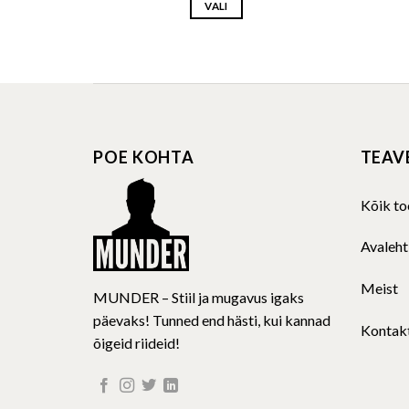
VALI
This
product
has
multiple
variants.
The
POE KOHTA
TEAV
options
may
be
Kõik to
chosen
on
Avaleht
the
product
Meist
MUNDER – Stiil ja mugavus igaks
page
päevaks! Tunned end hästi, kui kannad
Kontak
õigeid riideid!