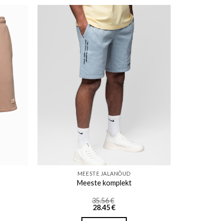
ishlist
Add to wishlist
MEESTE JALANÕUD
Meeste komplekt
35.56
€
28.45
€