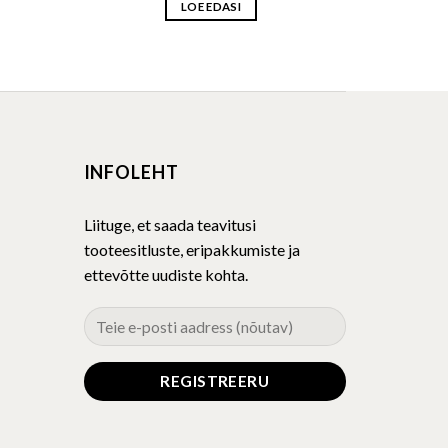
LOE EDASI
INFOLEHT
Liituge, et saada teavitusi
tooteesitluste, eripakkumiste ja
ettevõtte uudiste kohta.