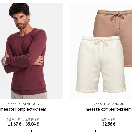
Add to wishlist
Add to w
MEESTE JALANÕUD
MEESTE JALANÕUD
meeste komplekt-kreem
meeste komplekt-kreem
Price
14.59
€
–
43.80
€
40.70
€
Price
range:
11.67
€
–
35.04
€
32.56
€
range:
14.59 €
11.67 €
through