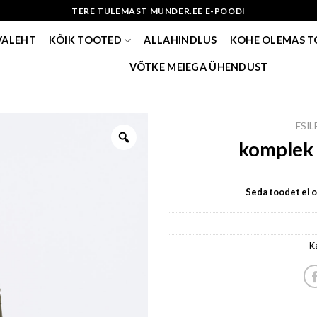
TERE TULEMAST MUNDER.EE E-POODI
VALEHT
KÕIK TOOTED
ALLAHINDLUS
KOHE OLEMAS 
VÕTKE MEIEGA ÜHENDUST
ESI
komplek 
Seda toodet ei ol
K