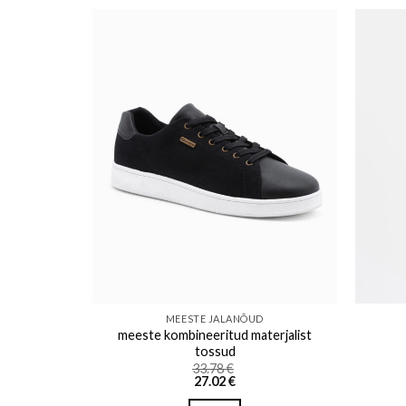
o wishlist
Add to wishlist
D
MEESTE JALANÕUD
meeste kombineeritud materjalist
iv
tossud
33.78
€
27.02
€