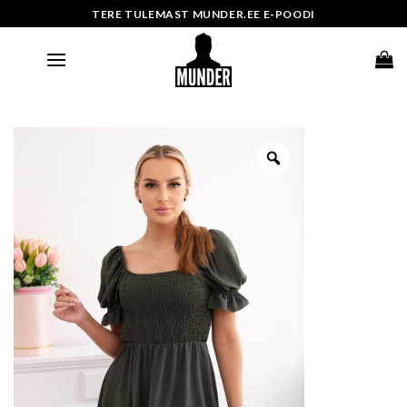
Skip
TERE TULEMAST MUNDER.EE E-POODI
to
content