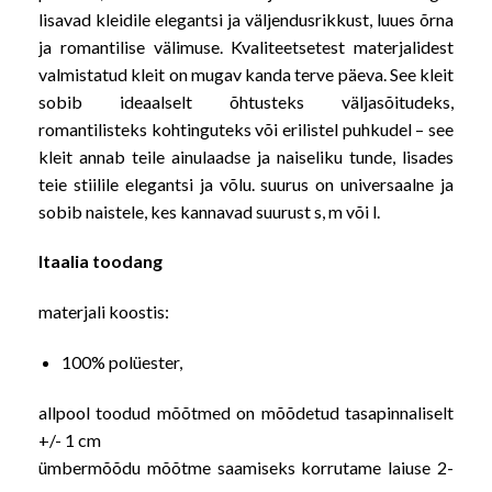
lisavad kleidile elegantsi ja väljendusrikkust, luues õrna
ja romantilise välimuse. Kvaliteetsetest materjalidest
valmistatud kleit on mugav kanda terve päeva. See kleit
sobib ideaalselt õhtusteks väljasõitudeks,
romantilisteks kohtinguteks või erilistel puhkudel – see
kleit annab teile ainulaadse ja naiseliku tunde, lisades
teie stiilile elegantsi ja võlu. suurus on universaalne ja
sobib naistele, kes kannavad suurust s, m või l.
Itaalia toodang
materjali koostis:
100% polüester,
allpool toodud mõõtmed on mõõdetud tasapinnaliselt
+/- 1 cm
ümbermõõdu mõõtme saamiseks korrutame laiuse 2-