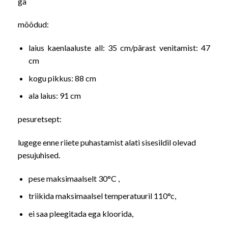
ga
mõõdud:
laius kaenlaaluste all: 35 cm/pärast venitamist: 47
cm
kogu pikkus: 88 cm
ala laius: 91 cm
pesuretsept:
lugege enne riiete puhastamist alati sisesildil olevad
pesujuhised.
pese maksimaalselt 30°C ,
triikida maksimaalsel temperatuuril 110°c,
ei saa pleegitada ega kloorida,