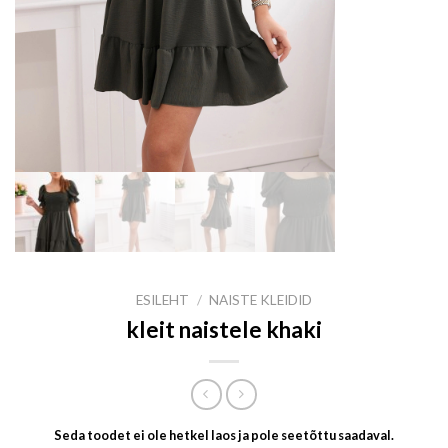
ESILEHT
/
NAISTE KLEIDID
kleit naistele khaki
Seda toodet ei ole hetkel laos ja pole seetõttu saadaval.