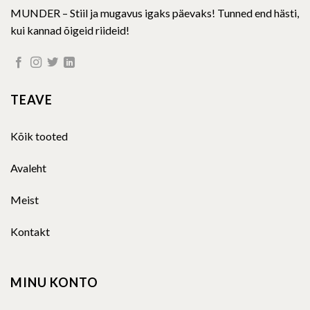
MUNDER – Stiil ja mugavus igaks päevaks! Tunned end hästi,
kui kannad õigeid riideid!
TEAVE
Kõik tooted
Avaleht
Meist
Kontakt
MINU KONTO