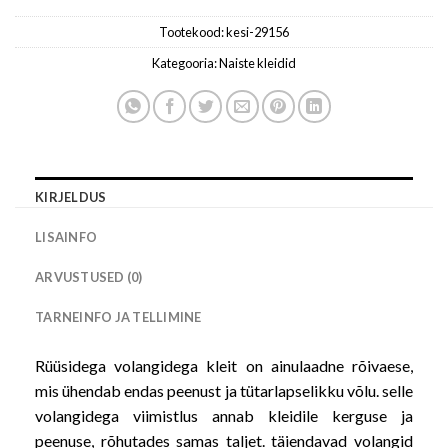
Tootekood:
kesi-29156
Kategooria:
Naiste kleidid
KIRJELDUS
LISAINFO
ARVUSTUSED (0)
TARNEINFO JA TELLIMINE
Rüüsidega volangidega kleit on ainulaadne rõivaese,
mis ühendab endas peenust ja tütarlapselikku võlu. selle
volangidega viimistlus annab kleidile kerguse ja
peenuse, rõhutades samas taljet. täiendavad volangid