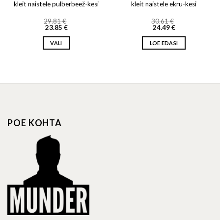
kleit naistele pulberbeež-kesi
kleit naistele ekru-kesi
29.81
€
30.61
€
23.85
€
24.49
€
VALI
LOE EDASI
This
product
has
multiple
variants.
The
options
POE KOHTA
may
be
chosen
on
the
product
page