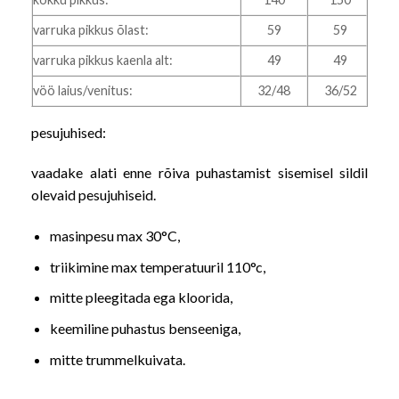
varruka pikkus õlast:
59
59
varruka pikkus kaenla alt:
49
49
vöö laius/venitus:
32/48
36/52
pesujuhised:
vaadake alati enne rõiva puhastamist sisemisel sildil
olevaid pesujuhiseid.
masinpesu max 30°C,
triikimine max temperatuuril 110
°c,
mitte pleegitada ega kloorida,
keemiline puhastus benseeniga,
mitte trummelkuivata.