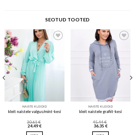
SEOTUD TOOTED
Add to wishlist
Add to wishlist
NAISTE KLEIDID
NAISTE KLEIDID
kleit naistele valgus/mint-kesi
kleit naistele grafiit-kesi
30.61
€
45.44
€
24.49
€
36.35
€