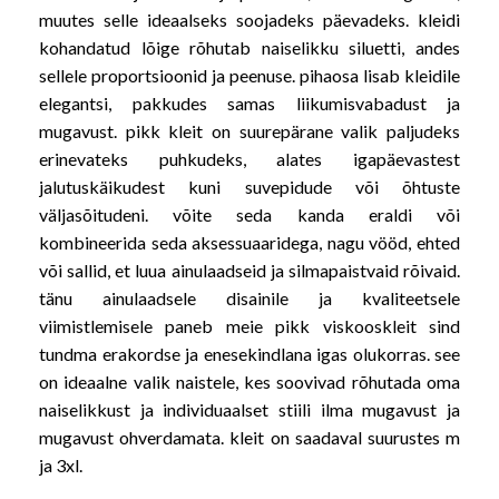
muutes selle ideaalseks soojadeks päevadeks. kleidi
kohandatud lõige rõhutab naiselikku siluetti, andes
sellele proportsioonid ja peenuse. pihaosa lisab kleidile
elegantsi, pakkudes samas liikumisvabadust ja
mugavust. pikk kleit on suurepärane valik paljudeks
erinevateks puhkudeks, alates igapäevastest
jalutuskäikudest kuni suvepidude või õhtuste
väljasõitudeni. võite seda kanda eraldi või
kombineerida seda aksessuaaridega, nagu vööd, ehted
või sallid, et luua ainulaadseid ja silmapaistvaid rõivaid.
tänu ainulaadsele disainile ja kvaliteetsele
viimistlemisele paneb meie pikk viskooskleit sind
tundma erakordse ja enesekindlana igas olukorras. see
on ideaalne valik naistele, kes soovivad rõhutada oma
naiselikkust ja individuaalset stiili ilma mugavust ja
mugavust ohverdamata. kleit on saadaval suurustes m
ja 3xl.