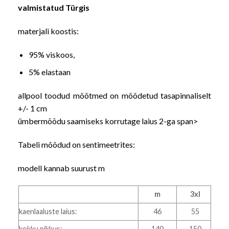
valmistatud Türgis
materjali koostis:
95% viskoos,
5% elastaan
allpool toodud mõõtmed on mõõdetud tasapinnaliselt
+/- 1 cm
ümbermõõdu saamiseks korrutage laius 2-ga
span>
Tabeli mõõdud on sentimeetrites:
modell kannab suurust m
m
3xl
kaenlaaluste laius:
46
55
kokku pikkus:
140
150