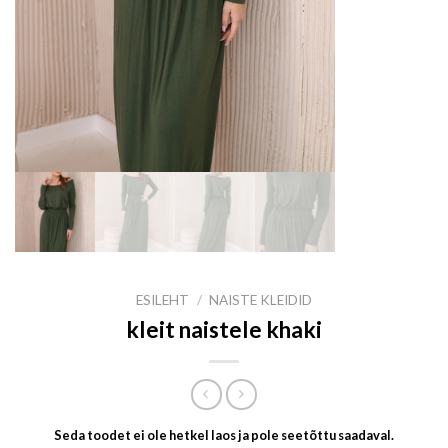
ESILEHT
/
NAISTE KLEIDID
kleit naistele khaki
Seda toodet ei ole hetkel laos ja pole seetõttu saadaval.