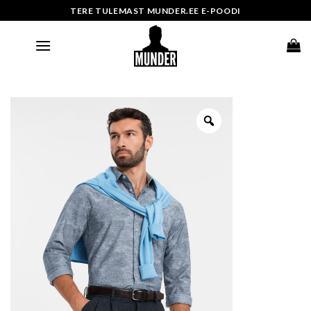
Skip
TERE TULEMAST MUNDER.EE E-POODI
to
content