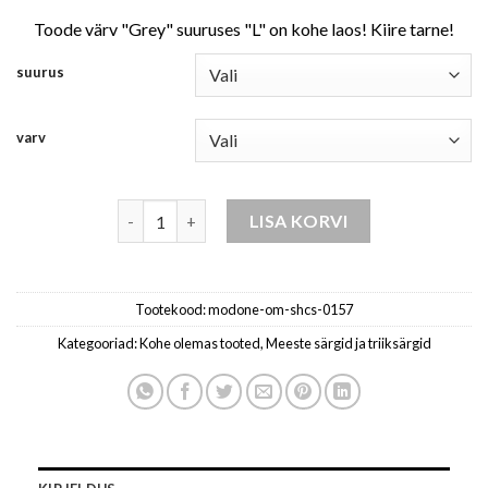
range:
20.20 €
Toode värv "Grey" suuruses "L" on kohe laos! Kiire tarne!
16.16 €
through
through
31.04 €
suurus
24.83 €
varv
klassikaline meeste flanellist puuvillane ruudulin
LISA KORVI
Tootekood:
modone-om-shcs-0157
Kategooriad:
Kohe olemas tooted
,
Meeste särgid ja triiksärgid