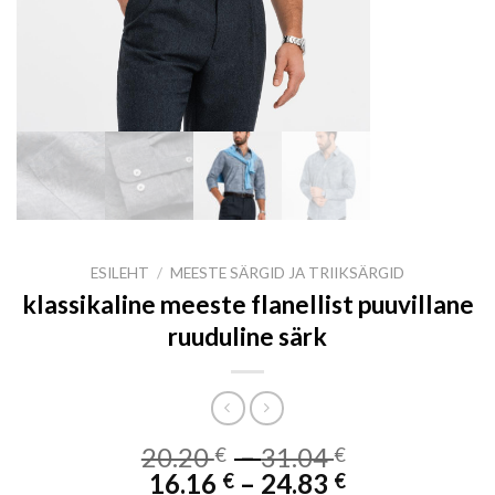
ESILEHT
/
MEESTE SÄRGID JA TRIIKSÄRGID
klassikaline meeste flanellist puuvillane
ruuduline särk
Price
20.20
–
31.04
€
€
Price
range:
16.16
–
24.83
€
€