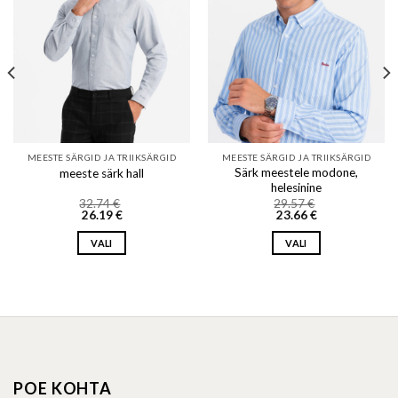
MEESTE SÄRGID JA TRIIKSÄRGID
MEESTE SÄRGID JA TRIIKSÄRGID
Särk meestele modone,
meeste särk hall
helesinine
32.74
€
29.57
€
26.19
€
23.66
€
VALI
VALI
This
This
product
product
has
has
multiple
multiple
variants.
variants.
The
The
options
options
POE KOHTA
may
may