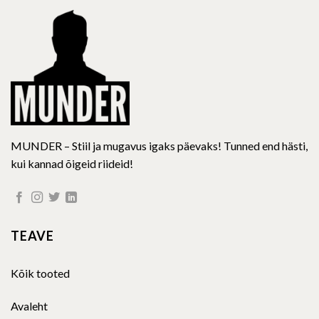
be
be
chosen
chosen
on
on
the
the
product
product
page
page
MUNDER – Stiil ja mugavus igaks päevaks! Tunned end hästi,
kui kannad õigeid riideid!
TEAVE
Kõik tooted
Avaleht