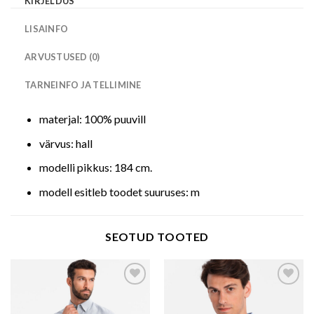
KIRJELDUS
LISAINFO
ARVUSTUSED (0)
TARNEINFO JA TELLIMINE
materjal: 100% puuvill
värvus: hall
modelli pikkus: 184 cm.
modell esitleb toodet suuruses: m
SEOTUD TOOTED
Add to wishlist
Add to wishlist