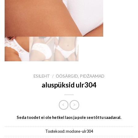
ESILEHT
/
ÖÖSÄRGID, PIDŽAAMAD
aluspüksid ulr304
Seda toodet ei ole hetkel laos ja pole seetõttu saadaval.
Tootekood:
modone-ulr304