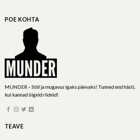
variants.
variants.
The
The
options
options
POE KOHTA
may
may
be
be
chosen
chosen
on
on
the
the
product
product
page
page
MUNDER – Stiil ja mugavus igaks päevaks! Tunned end hästi,
kui kannad õigeid riideid!
TEAVE