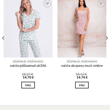
Add to wishlist
Add to wishlist
ÖÖSÄRGID, PIDŽAAMAD
ÖÖSÄRGID, PIDŽAAMAD
naiste pidžaamad ulr266
naiste aluspesu must ombre
18.37
€
18.42
€
14.70
€
14.74
€
VALI
VALI
This
This
product
product
has
has
multiple
multiple