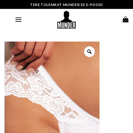
Skip
TERE TULEMAST MUNDER.EE E-POODI
to
content