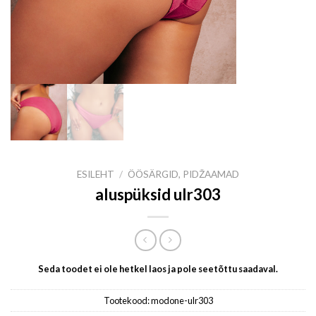
ESILEHT
/
ÖÖSÄRGID, PIDŽAAMAD
aluspüksid ulr303
Seda toodet ei ole hetkel laos ja pole seetõttu saadaval.
Tootekood:
modone-ulr303