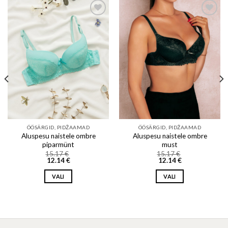
Add to wishlist
Add to wishlist
ÖÖSÄRGID, PIDŽAAMAD
ÖÖSÄRGID, PIDŽAAMAD
Aluspesu naistele ombre
Aluspesu naistele ombre
piparmünt
must
15.17
€
15.17
€
12.14
€
12.14
€
VALI
VALI
This
This
product
product
has
has
multiple
multiple