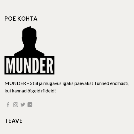
variants.
variants.
The
The
options
options
POE KOHTA
may
may
be
be
chosen
chosen
on
on
the
the
product
product
page
page
MUNDER – Stiil ja mugavus igaks päevaks! Tunned end hästi,
kui kannad õigeid riideid!
TEAVE