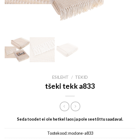
ESILEHT
/
TEKID
tšeki tekk a833
Seda toodet ei ole hetkel laos ja pole seetõttu saadaval.
Tootekood:
modone-a833