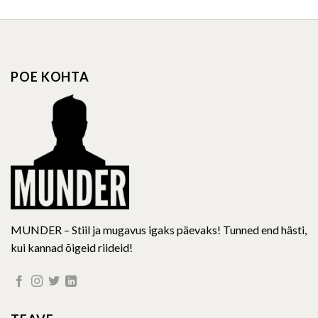
has
multiple
variants.
The
options
POE KOHTA
may
be
chosen
on
the
product
page
MUNDER – Stiil ja mugavus igaks päevaks! Tunned end hästi,
kui kannad õigeid riideid!