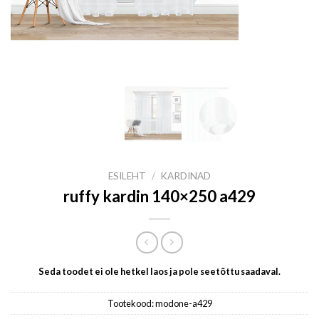
ESILEHT
/
KARDINAD
ruffy kardin 140×250 a429
Seda toodet ei ole hetkel laos ja pole seetõttu saadaval.
Tootekood:
modone-a429