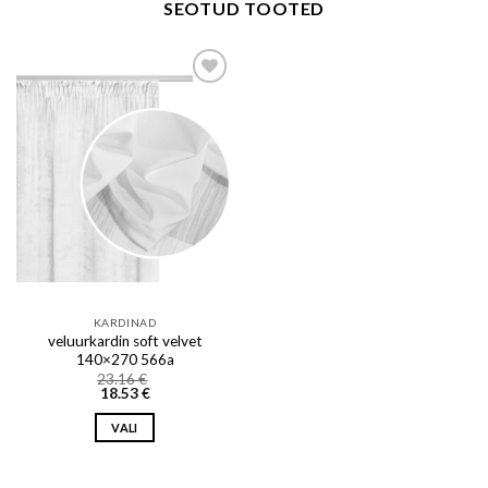
SEOTUD TOOTED
Add to wishlist
KARDINAD
veluurkardin soft velvet
140×270 566a
23.16
€
18.53
€
VALI
This
product