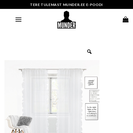
Skip
TERE TULEMAST MUNDER.EE E-POODI
to
content