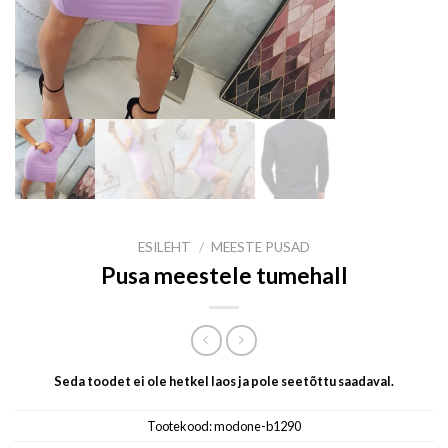
ESILEHT
/
MEESTE PUSAD
Pusa meestele tumehall
Seda toodet ei ole hetkel laos ja pole seetõttu saadaval.
Tootekood:
modone-b1290