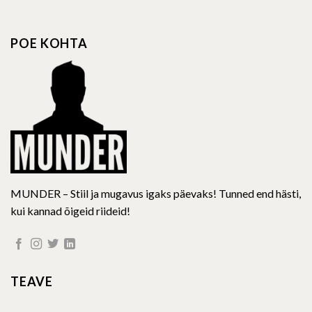
variants.
variants.
The
The
options
options
POE KOHTA
may
may
be
be
chosen
chosen
on
on
the
the
product
product
page
page
MUNDER – Stiil ja mugavus igaks päevaks! Tunned end hästi,
kui kannad õigeid riideid!
TEAVE