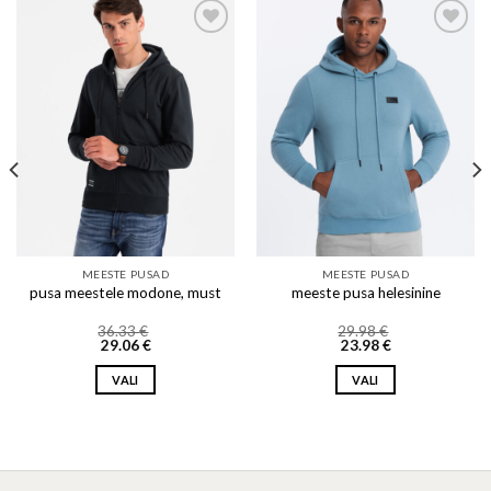
Add to wishlist
Add to wishlist
MEESTE PUSAD
MEESTE PUSAD
pusa meestele modone, must
meeste pusa helesinine
36.33
€
29.98
€
29.06
€
23.98
€
VALI
VALI
This
This
product
product
has
has
multiple
multiple