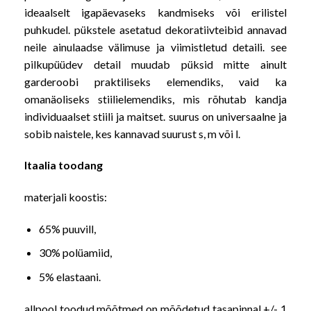
ideaalselt igapäevaseks kandmiseks või erilistel
puhkudel. pükstele asetatud dekoratiivteibid annavad
neile ainulaadse välimuse ja viimistletud detaili. see
pilkupüüdev detail muudab püksid mitte ainult
garderoobi praktiliseks elemendiks, vaid ka
omanäoliseks stiilielemendiks, mis rõhutab kandja
individuaalset stiili ja maitset. suurus on universaalne ja
sobib naistele, kes kannavad suurust s, m või l.
Itaalia toodang
materjali koostis:
65% puuvill,
30% polüamiid,
5% elastaani.
allpool toodud mõõtmed on mõõdetud tasapinnal +/- 1