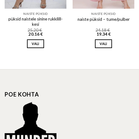
NAISTE PÜKSID
NAISTE PÜKSID
püksid naistele sinine rukkilill-
naiste püksid – tume/pulber
kesi
25.20
€
24.18
€
20.16
€
19.34
€
VALI
VALI
This
This
product
product
has
has
multiple
multiple
variants.
variants.
The
The
options
options
POE KOHTA
may
may
be
be
chosen
chosen
on
on
the
the
product
product
page
page