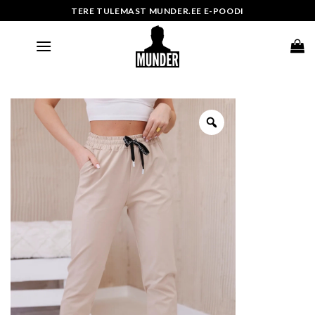
Skip
TERE TULEMAST MUNDER.EE E-POODI
to
content