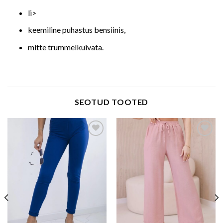
li>
keemiline puhastus bensiinis,
mitte trummelkuivata.
SEOTUD TOOTED
Add to wishlist
Add to wishlist