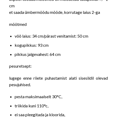
cm
et saada ümbermõõdu mõõde, korrutage laius 2-ga
mõõtmed
vöö laius: 34 cm/pärast venitamist: 50 cm
kogupikkus: 93 cm
pikkus jalgevahest: 64 cm
pesuretsept:
lugege enne riiete puhastamist alati sisesildil olevad
pesujuhised.
pesta maksimaalselt 30°C,
triikida kuni 110°c,
ei saa pleegitada ja kloorida,