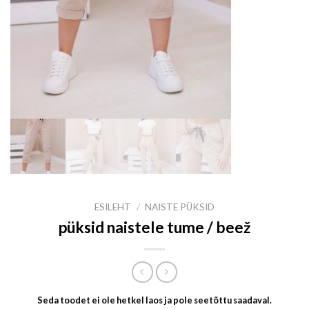
ESILEHT
/
NAISTE PÜKSID
püksid naistele tume / beež
Seda toodet ei ole hetkel laos ja pole seetõttu saadaval.