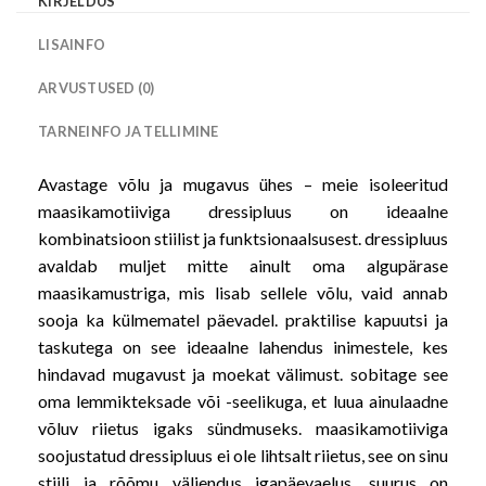
KIRJELDUS
LISAINFO
ARVUSTUSED (0)
TARNEINFO JA TELLIMINE
Avastage võlu ja mugavus ühes – meie isoleeritud
maasikamotiiviga dressipluus on ideaalne
kombinatsioon stiilist ja funktsionaalsusest. dressipluus
avaldab muljet mitte ainult oma algupärase
maasikamustriga, mis lisab sellele võlu, vaid annab
sooja ka külmematel päevadel. praktilise kapuutsi ja
taskutega on see ideaalne lahendus inimestele, kes
hindavad mugavust ja moekat välimust. sobitage see
oma lemmikteksade või -seelikuga, et luua ainulaadne
võluv riietus igaks sündmuseks. maasikamotiiviga
soojustatud dressipluus ei ole lihtsalt riietus, see on sinu
stiili ja rõõmu väljendus igapäevaelus. suurus on