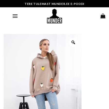
Skip
TERE TULEMAST MUNDER.EE E-POODI
to
content