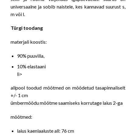
universaalne ja sobib naistele, kes kannavad suurust s,
m või l.
Türgi toodang
materjali koostis:
90% puuvilla,
10% elastaani
li>
allpool toodud mõõtmed on mõõdetud tasapinnaliselt
+/- 1 cm
ümbermõõdu mõõtme saamiseks korrutage laius 2-ga
mõõtmed:
laius kaenlaaluste all: 76 cm