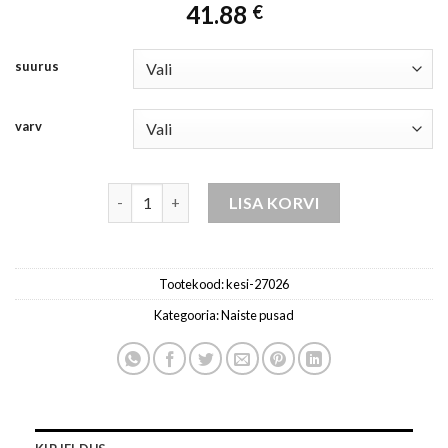
41.88
€
suurus
varv
pluus naistele tume / beež kogus
LISA KORVI
Tootekood:
kesi-27026
Kategooria:
Naiste pusad