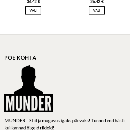
36.42
€
36.42
€
VALI
VALI
This
This
product
product
has
has
multiple
multiple
variants.
variants.
The
The
options
options
POE KOHTA
may
may
be
be
chosen
chosen
on
on
the
the
product
product
page
page
MUNDER – Stiil ja mugavus igaks päevaks! Tunned end hästi,
kui kannad õigeid riideid!