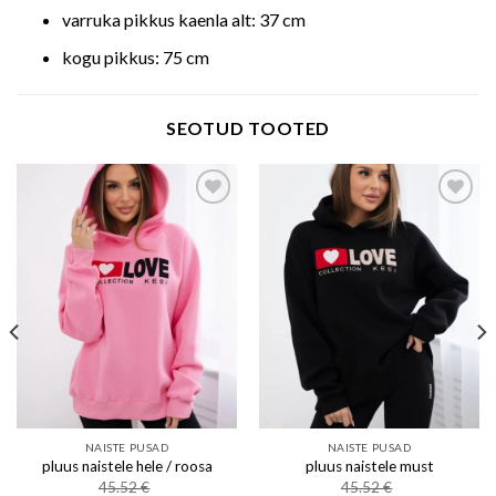
varruka pikkus kaenla alt: 37 cm
kogu pikkus: 75 cm
SEOTUD TOOTED
Add to wishlist
Add to wishlist
NAISTE PUSAD
NAISTE PUSAD
pluus naistele hele / roosa
pluus naistele must
45.52
€
45.52
€