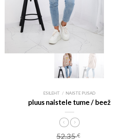
ESILEHT
/
NAISTE PUSAD
pluus naistele tume / beež
52.35
€