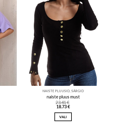
ishlist
Add to wishlist
NAISTE PLUUSID, SÄRGID
naiste pluus must
23.41
€
18.73
€
VALI
This
product
has