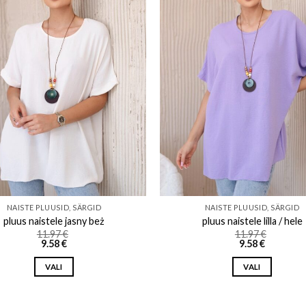
Add to wishlist
Add to w
NAISTE PLUUSID, SÄRGID
NAISTE PLUUSID, SÄRGID
pluus naistele jasny beż
pluus naistele lilla / hele
11.97
€
11.97
€
9.58
€
9.58
€
VALI
VALI
This
This
product
product
has
has