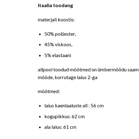
Itaalia toodang
materjali koostis:
50% polüester,
45% viskoos,
5% elastaani
allpool toodud mõõtmed on ümbermõõdu saamis
mõõde, korrutage laius 2-ga
mõõtmed:
laius kaenlaaluste all : 56 cm
kogupikkus: 62 cm
ala laius: 61 cm