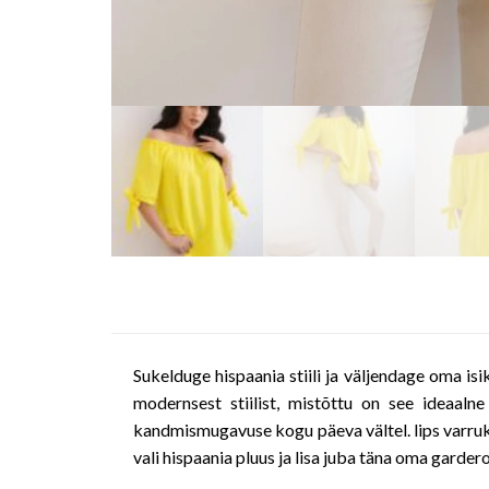
Sukelduge hispaania stiili ja väljendage oma isi
modernsest stiilist, mistõttu on see ideaalne
kandmismugavuse kogu päeva vältel. lips varrukal 
vali hispaania pluus ja lisa juba täna oma gardero