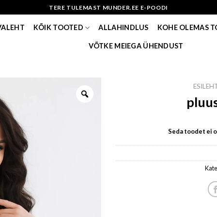
TERE TULEMAST MUNDER.EE E-POODI
VALEHT
KÕIK TOOTED
ALLAHINDLUS
KOHE OLEMAS 
VÕTKE MEIEGA ÜHENDUST
ESILEH
pluus
Seda toodet ei ol
Kate