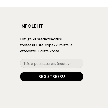
multiple
variants.
The
INFOLEHT
options
may
be
Liituge, et saada teavitusi
chosen
tooteesitluste, eripakkumiste ja
on
ettevõtte uudiste kohta.
the
product
page