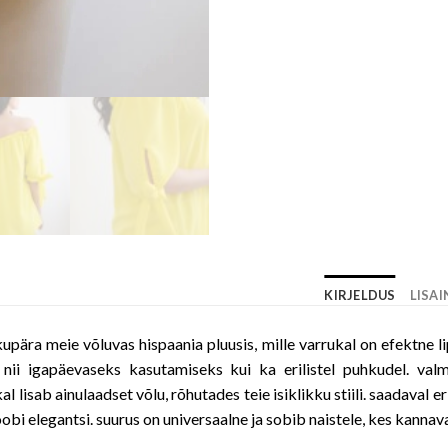
KIRJELDUS
LISA
kupära meie võluvas hispaania pluusis, mille varrukal on efektne l
 nii igapäevaseks kasutamiseks kui ka erilistel puhkudel. valm
lisab ainulaadset võlu, rõhutades teie isiklikku stiili. saadaval er
obi elegantsi. suurus on universaalne ja sobib naistele, kes kannavad