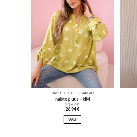
o wishlist
Add to wishlist
GID
NAISTE PLUUSID, SÄRGID
ane
naiste pluus – kiivi
33.67
€
26.94
€
VALI
This
product
has