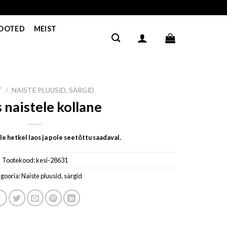
TOOTED
MEIST
T
/
NAISTE PLUUSID, SÄRGID
 naistele kollane
e hetkel laos ja pole seetõttu saadaval.
Tootekood:
kesi-28631
gooria:
Naiste pluusid, särgid