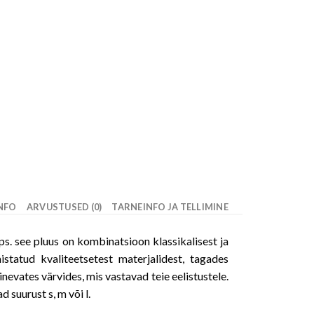
INFO
ARVUSTUSED (0)
TARNEINFO JA TELLIMINE
ips. see pluus on kombinatsioon klassikalisest ja
istatud kvaliteetsetest materjalidest, tagades
inevates värvides, mis vastavad teie eelistustele.
 suurust s, m või l.