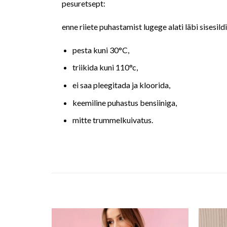
pesuretsept:
enne riiete puhastamist lugege alati läbi sisesild
pesta kuni 30°C,
triikida kuni 110°c,
ei saa pleegitada ja kloorida,
keemiline puhastus bensiiniga,
mitte trummelkuivatus.