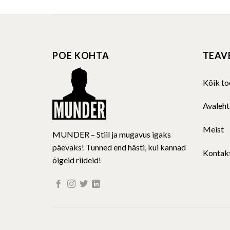
multiple
variants.
The
POE KOHTA
TEAV
options
may
be
Kõik to
chosen
on
Avaleht
the
product
Meist
MUNDER – Stiil ja mugavus igaks
page
päevaks! Tunned end hästi, kui kannad
Kontak
õigeid riideid!