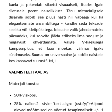
kaela ja pikendab siluetti visuaalselt, lisades igale
riietusele peent naiselikkust. Tänu mitmekülgsele
disainile sobib see pluus hästi nii vabaaja kui ka
elegantsemate ansamblitega – kandke seda teksade,
seeliku või kleitpükstega. Ideaalne valik jahedamateks
päevadeks, kui soovite jääda stiilseks ilma soojust ja
mugavust ohverdamata. Valige V-kaelusega
kampsunpluus, et luua moekas välimus igaks
sündmuseks. Suurus on universaalne ja sobib naistele,
kes kannavad suurusi S, M, L.
VALMISTEE ITAALIAS
Materjali koostis:
50% viskoos,
28% nailon.2 style=”text-align: justify;”>
Allpool
olevad mõõtmised on võetud tasapinnaliselt +/- 1