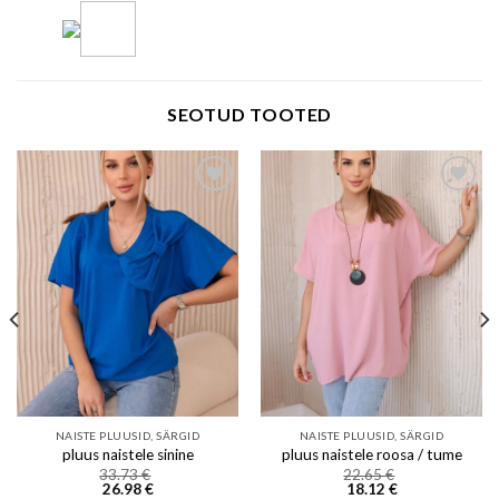
SEOTUD TOOTED
Add to wishlist
Add to wishlist
NAISTE PLUUSID, SÄRGID
NAISTE PLUUSID, SÄRGID
pluus naistele sinine
pluus naistele roosa / tume
33.73
€
22.65
€
26.98
€
18.12
€