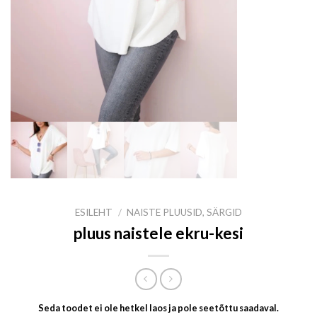
ESILEHT
/
NAISTE PLUUSID, SÄRGID
pluus naistele ekru-kesi
Seda toodet ei ole hetkel laos ja pole seetõttu saadaval.