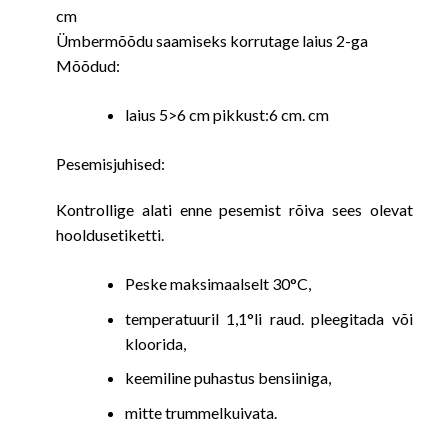
cm
Ümbermõõdu saamiseks korrutage laius 2-ga
Mõõdud:
laius 5>6 cm pikkust:6 cm. cm
Pesemisjuhised:
Kontrollige alati enne pesemist rõiva sees olevat
hooldusetiketti.
Peske maksimaalselt 30°C,
temperatuuril 1,1°li raud. pleegitada või
kloorida,
keemiline puhastus bensiiniga,
mitte trummelkuivata.